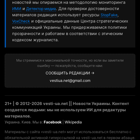
новостей мы опираемся на методологию мониторинга
и
. Для проверки достоверности
ИМИ
Детектор медиа
материалов редакция использует ресурсы
,
StopFake
и официальные данные Центра стратегических
VoxCheck
коммуникаций Украины. Мы придерживаемся политики
прозрачности и работаем в соответствии с этическим
кодексом журналиста.
Мы стремимся к максимальной точности, но если вы заметили
ошибку — пожалуйста, сообщите нам:
СООБЩИТЬ РЕДАКЦИИ →
vestiua.net@gmail.com
21+ | © 2012-2026 vesti-ua.net || Новости Украины. Контент
создается людьми: мы не используем ИИ для редактуры
материалов.
Украина. Киев. Мы в:
Facebook
|
Wikipedia
Материалы с сайта «vesti-ua.net» могут использоваться бесплатно с
обязательной активной гиперссылкой на vesti-ua.net в первом абзаце.