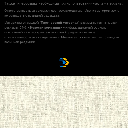
Также гиперссылка необходима при использовании части материала.
Ответственность за рекламу несет рекламодатель. Мнение авторов может
не совпадать с позицией редакции.
Материалы с плашкой
"Партнерский материал"
размещаются на правах
рекламы (21+).
«Новости компании»
– информационный формат,
основанный на пресс-релизах компаний; редакция не несет
ответственности за их содержание. Мнение авторов может не совпадать с
позицией редакции.