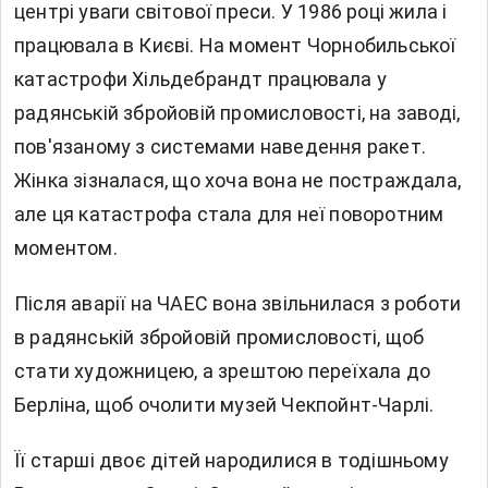
центрі уваги світової преси. У 1986 році жила і
працювала в Києві. На момент Чорнобильської
катастрофи Хільдебрандт працювала у
радянській збройовій промисловості, на заводі,
пов'язаному з системами наведення ракет.
Жінка зізналася, що хоча вона не постраждала,
але ця катастрофа стала для неї поворотним
моментом.
Після аварії на ЧАЕС вона звільнилася з роботи
в радянській збройовій промисловості, щоб
стати художницею, а зрештою переїхала до
Берліна, щоб очолити музей Чекпойнт-Чарлі.
Її старші двоє дітей народилися в тодішньому