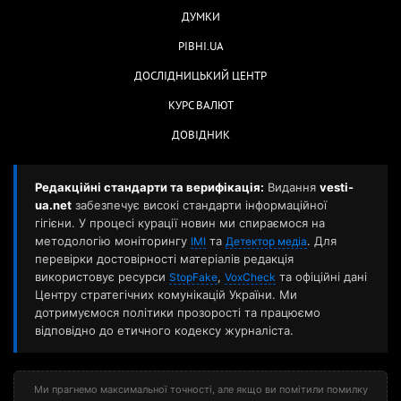
ДУМКИ
РІВНІ.UA
ДОСЛІДНИЦЬКИЙ ЦЕНТР
КУРС ВАЛЮТ
ДОВІДНИК
Редакційні стандарти та верифікація:
Видання
vesti-
ua.net
забезпечує високі стандарти інформаційної
гігієни. У процесі курації новин ми спираємося на
методологію моніторингу
та
. Для
ІМІ
Детектор медіа
перевірки достовірності матеріалів редакція
використовує ресурси
,
та офіційні дані
StopFake
VoxCheck
Центру стратегічних комунікацій України. Ми
дотримуємося політики прозорості та працюємо
відповідно до етичного кодексу журналіста.
Ми прагнемо максимальної точності, але якщо ви помітили помилку