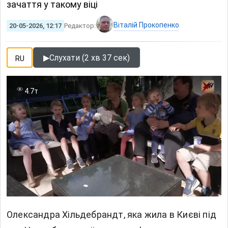
зачаття у такому віці
Віталій Прокопенко
20-05-2026, 12:17
Редактор:
▶
Слухати (2 хв 37 сек)
RU
4.7т
Олександра Хільдебрандт, яка жила в Києві під