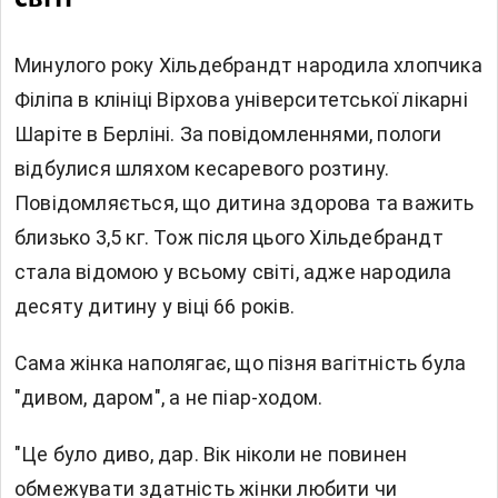
Минулого року Хільдебрандт народила хлопчика
Філіпа в клініці Вірхова університетської лікарні
Шаріте в Берліні. За повідомленнями, пологи
відбулися шляхом кесаревого розтину.
Повідомляється, що дитина здорова та важить
близько 3,5 кг. Тож після цього Хільдебрандт
стала відомою у ​​всьому світі, адже народила
десяту дитину у віці 66 років.
Сама жінка наполягає, що пізня вагітність була
"дивом, даром", а не піар-ходом.
"Це було диво, дар. Вік ніколи не повинен
обмежувати здатність жінки любити чи