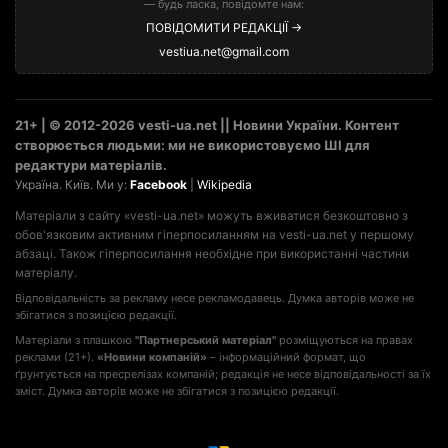
— будь ласка, повідомте нам:
ПОВІДОМИТИ РЕДАКЦІЇ →
vestiua.net@gmail.com
21+ | © 2012-2026 vesti-ua.net || Новини України. Контент
створюється людьми: ми не використовуємо ШІ для
редактури матеріалів.
Україна. Київ. Ми у:
Facebook
|
Wikipedia
Матеріали з сайту «vesti-ua.net» можуть вживатися безкоштовно з
обов'язковим активним гіперпосиланням на vesti-ua.net у першому
абзаці. Також гіперпосилання необхідне при використанні частини
матеріалу.
Відповідальність за рекламу несе рекламодавець. Думка авторів може не
збігатися з позицією редакції.
Матеріали з плашкою
"Партнерський матеріал"
розміщуються на правах
реклами (21+).
«Новини компаній»
– інформаційний формат, що
ґрунтується на пресрелізах компаній; редакція не несе відповідальності за їх
зміст. Думка авторів може не збігатися з позицією редакції.