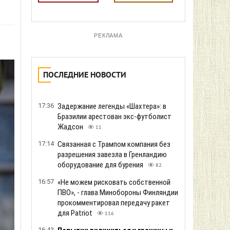
РЕКЛАМА
ПОСЛЕДНИЕ НОВОСТИ
17:36
Задержание легенды «Шахтера»: в
Бразилии арестован экс-футболист
Жадсон
11
17:14
Связанная с Трампом компания без
разрешения завезла в Гренландию
оборудование для бурения
82
16:57
«Не можем рисковать собственной
ПВО», - глава Минобороны Финляндии
прокомментировал передачу ракет
для Patriot
116
16:43