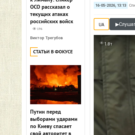
к Лиману: спикер
16-05-2026, 13:13
Сп
ОСО рассказал о
текущих атаках
российских войск
▶
Слушат
UA
196
Виктор Трегубов
1.8т
СТАТЬИ В ФОКУСЕ
Путин перед
выборами ударами
по Киеву спасает
свой авторитет в