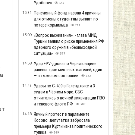
Удобное»
337
15:31
Пенсионный фонд назвав 4 причины
для отмены студентам выплат по
потере кормильца
211
15:09
«Вопрос выживания», - глава МИД
Турции заявил о риске применения РФ
ядерного оружия в «безвыходной
ситуации»
377
14:58
Удар FPV-дрона по Черниговщине:
к
ранены трое местных жителей, один
на
— в тяжелом состоянии
222
14:43
Удары по С-400 в Геленджике и 3
судам в Чёрном море: СБС
отчитались о ночной ликвидации ПВО
и теневого флота РФ
309
ет
14:18
Яичный протест в парламенте
Косово: депутатка забросала
премьера Курти из-за политического
тупика
269