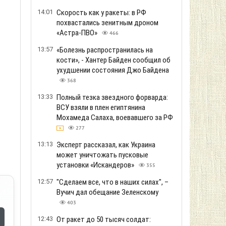
14:01
Скорость как у ракеты: в РФ
похвастались зенитным дроном
«Астра-ПВО»
466
13:57
«Болезнь распространилась на
кости», - Хантер Байден сообщил об
ухудшении состояния Джо Байдена
368
13:33
Полный тезка звездного форварда:
ВСУ взяли в плен египтянина
Мохамеда Салаха, воевавшего за РФ
277
13:13
Эксперт рассказал, как Украина
может уничтожать пусковые
установки «Искандеров»
355
12:57
"Сделаем все, что в наших силах", –
Вучич дал обещание Зеленскому
403
12:43
От ракет до 50 тысяч солдат: