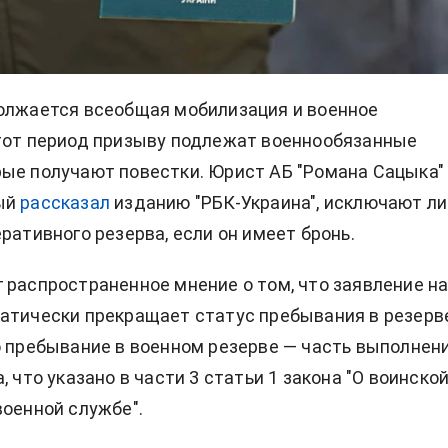
олжается всеобщая мобилизация и военное
тот период призыву подлежат военнообязанные
ые получают повестки. Юрист АБ "Романа Сацыка"
ый
рассказал
изданию "РБК-Украина", исключают ли
ративного резерва, если он имеет бронь.
 распространенное мнение о том, что заявление н
атически прекращает статус пребывания в резерв
о пребывание в военном резерве — часть выполнен
, что указано в части 3 статьи 1 закона "О воинско
военной службе".