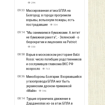
294
09:33
Массированная атака БПЛА на
Белгород: в городе прогремели
взрывы, вспыхнули пожары, есть
пострадавшие
354
09:14
"Мы занимаемся бумажками. А летит
не бумажная ракета", - Зеленский - о
бюрократии и лицензиях на Patriot
330
08:58
Взрыв в московском ресторане Balzi
Rossi: число погибших родственников
и сослуживцев главкома ВКС РФ
возросло
713
08:36
Минобороны Болгарии: Взорвавшийся
у газопровода БПЛА мог быть
украинским дроном-приманкой
«Майя»
346
08:14
Турция ограничила движение в
Дарданеллах из-за атак БПЛА в