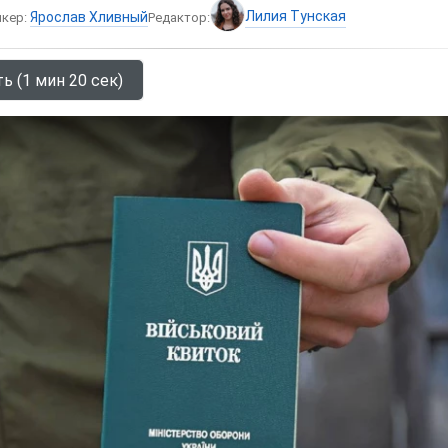
Лилия Тунская
Ярослав Хливный
икер:
Редактор:
ь (1 мин 20 сек)