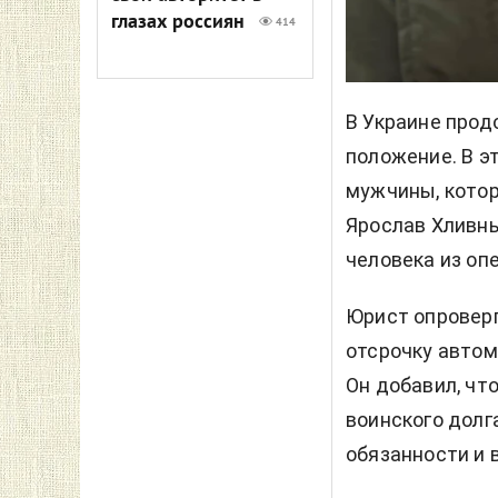
глазах россиян
414
В Украине прод
положение. В э
мужчины, котор
Ярослав Хливн
человека из опе
Юрист опроверг
отсрочку автом
Он добавил, чт
воинского долга
обязанности и 