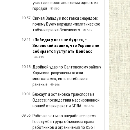
участие в восстановлении одного из
городов
500
10:57
Сигнал Западу и поставки снарядов:
почему Вучич нарушил «политическое
табу» и принял Зеленского
505
10:41
«Победы у него не будет», -
Зеленский заявил, что Украина не
собирается уступать Донбасс
439
10:18
Двойной удар по Салтовскому району
Харькова: разрушены этажи
многоэтажек, есть погибшие и
раненые
606
10:01
Блэкаут и остановка транспорта в
Одессе: последствия массированной
ночной атаки ракет и БПЛА
674
09:56
Рабочие чаты во внерабочее время:
Госслужба труда объяснила права
работников и ограничения по КЗоТ