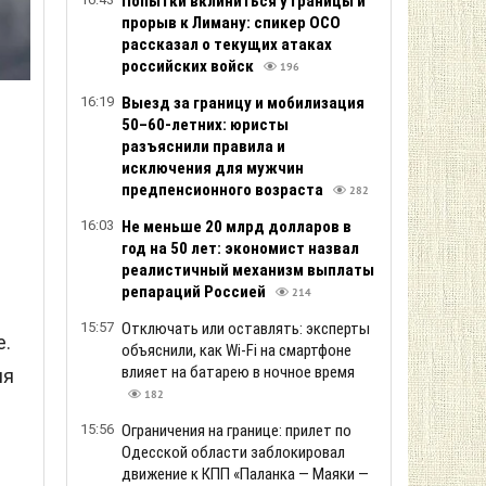
Попытки вклиниться у границы и
прорыв к Лиману: спикер ОСО
рассказал о текущих атаках
российских войск
196
16:19
Выезд за границу и мобилизация
50–60-летних: юристы
разъяснили правила и
исключения для мужчин
предпенсионного возраста
282
16:03
Не меньше 20 млрд долларов в
год на 50 лет: экономист назвал
реалистичный механизм выплаты
репараций Россией
214
а
15:57
Отключать или оставлять: эксперты
е.
объяснили, как Wi-Fi на смартфоне
влияет на батарею в ночное время
ия
182
й
15:56
Ограничения на границе: прилет по
Одесской области заблокировал
движение к КПП «Паланка — Маяки —