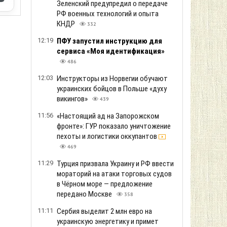
Зеленский предупредил о передаче
РФ военных технологий и опыта
КНДР
332
12:19
ПФУ запустил инструкцию для
сервиса «Моя идентификация»
486
12:03
Инструкторы из Норвегии обучают
украинских бойцов в Польше «духу
викингов»
439
11:56
«Настоящий ад на Запорожском
фронте»: ГУР показало уничтожение
пехоты и логистики оккупантов
469
11:29
Турция призвала Украину и РФ ввести
мораторий на атаки торговых судов
в Чёрном море — предложение
передано Москве
358
11:11
Сербия выделит 2 млн евро на
украинскую энергетику и примет