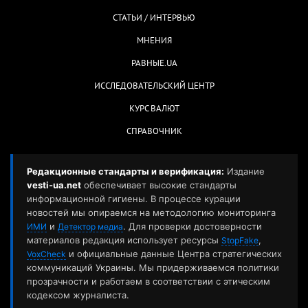
СТАТЬИ / ИНТЕРВЬЮ
МНЕНИЯ
РАВНЫЕ.UA
ИССЛЕДОВАТЕЛЬСКИЙ ЦЕНТР
КУРС ВАЛЮТ
СПРАВОЧНИК
Редакционные стандарты и верификация:
Издание
vesti-ua.net
обеспечивает высокие стандарты
информационной гигиены. В процессе курации
новостей мы опираемся на методологию мониторинга
и
. Для проверки достоверности
ИМИ
Детектор медиа
материалов редакция использует ресурсы
,
StopFake
и официальные данные Центра стратегических
VoxCheck
коммуникаций Украины. Мы придерживаемся политики
прозрачности и работаем в соответствии с этическим
кодексом журналиста.