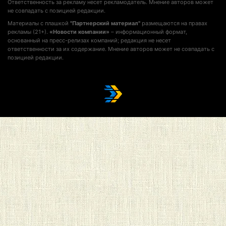
Ответственность за рекламу несет рекламодатель. Мнение авторов может
не совпадать с позицией редакции.
Материалы с плашкой
"Партнерский материал"
размещаются на правах
рекламы (21+).
«Новости компании»
– информационный формат,
основанный на пресс-релизах компаний; редакция не несет
ответственности за их содержание. Мнение авторов может не совпадать с
позицией редакции.