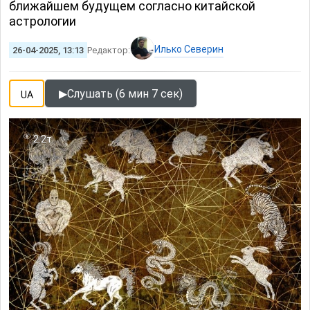
ближайшем будущем согласно китайской
астрологии
Илько Северин
26-04-2025, 13:13
Редактор:
▶
Слушать (6 мин 7 сек)
UA
2.2т