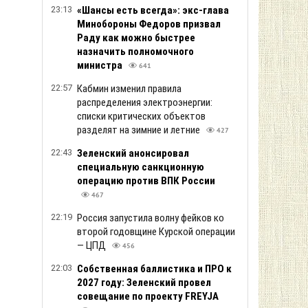
23:13
«Шансы есть всегда»: экс-глава
Минобороны Федоров призвал
Раду как можно быстрее
назначить полномочного
министра
641
22:57
Кабмин изменил правила
распределения электроэнергии:
списки критических объектов
разделят на зимние и летние
427
22:43
Зеленский анонсировал
специальную санкционную
операцию против ВПК России
467
22:19
Россия запустила волну фейков ко
второй годовщине Курской операции
— ЦПД
456
22:03
Собственная баллистика и ПРО к
2027 году: Зеленский провел
совещание по проекту FREYJA