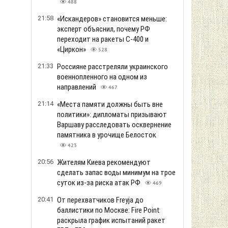
488
21:58
«Искандеров» становится меньше:
эксперт объяснил, почему РФ
переходит на ракеты С-400 и
«Циркон»
528
21:33
Россияне расстреляли украинского
военнопленного на одном из
направлений
467
21:14
«Места памяти должны быть вне
политики»: дипломаты призывают
Варшаву расследовать осквернение
памятника в урочище Белосток
423
20:56
Жителям Киева рекомендуют
сделать запас воды минимум на трое
суток из-за риска атак РФ
469
20:41
От перехватчиков Freyja до
баллистики по Москве: Fire Point
раскрыла график испытаний ракет