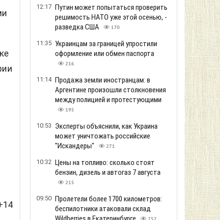
12:17
Путин может попытаться проверить
ми
решимость НАТО уже этой осенью, -
разведка США
170
11:35
Украинцам за границей упростили
ке
оформление или обмен паспорта
216
рии
11:14
Продажа земли иностранцам: в
Аргентине произошли столкновения
между полицией и протестующими
195
10:53
Эксперты объяснили, как Украина
может уничтожать российские
"Искандеры"
271
10:32
Цены на топливо: сколько стоят
бензин, дизель и автогаз 7 августа
215
09:50
Пролетели более 1700 километров:
+14
беспилотники атаковали склад
Wildberries в Екатеринбурге
252