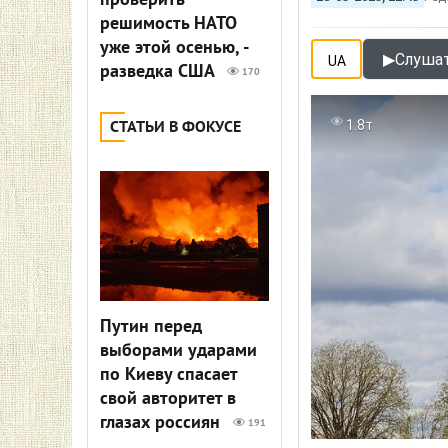
проверить
решимость НАТО
уже этой осенью, -
▶
Слушат
UA
разведка США
170
1.8т
СТАТЬИ В ФОКУСЕ
Путин перед
выборами ударами
по Киеву спасает
свой авторитет в
глазах россиян
191