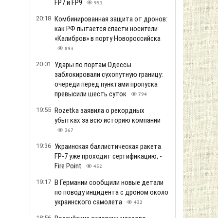
FP7 и FP9
951
20:18
Комбинированная защита от дронов:
как РФ пытается спасти носители
«Калибров» в порту Новороссийска
893
20:01
Удары по портам Одессы
заблокировали сухопутную границу:
очереди перед пунктами пропуска
превысили шесть суток
794
19:55
Rozetka заявила о рекордных
убытках за всю историю компании
367
19:36
Украинская баллистическая ракета
FP-7 уже проходит сертификацию, -
Fire Point
452
19:17
В Германии сообщили новые детали
по поводу инцидента с дроном около
украинского самолета
432
18:56