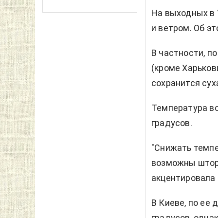
На выходных в
и ветром. Об э
В частности, п
(кроме Харьков
сохранится сух
Температура во
градусов.
"Снижать темпе
возможны шторм
акцентировала 
В Киеве, по ее 
градусов, одна