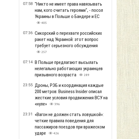
07:58
"Никто не имеет права навязывать
нам, кого считать героями", - посол
Украины в Польше о Бандере и ЕС
405
07:36
Сикорский о перехвате российских
ракет над Украиной: этот вопрос
требует серьезного обсуждения
257
07:14
В Польше предлагают высылать
нелегально работающих украинцев
призывного возраста
289
23:55
Дроны, РЭБ и координация каждые
200 метров: Business Insider описал
жесткие условия продвижения ВСУ на
«нуле»
396
23:31
«Вагон не должен стать ловушкой»:
четкие правила поведения для
пассажиров поездов при вражеском
ударе
426