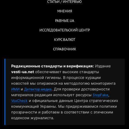
СТАТЬИ / ИНТЕРВЬЮ
МНЕНИЯ
РАВНЫЕ.UA
ИССЛЕДОВАТЕЛЬСКИЙ ЦЕНТР
КУРС ВАЛЮТ
СПРАВОЧНИК
Редакционные стандарты и верификация:
Издание
vesti-ua.net
обеспечивает высокие стандарты
информационной гигиены. В процессе курации
новостей мы опираемся на методологию мониторинга
и
. Для проверки достоверности
ИМИ
Детектор медиа
материалов редакция использует ресурсы
,
StopFake
и официальные данные Центра стратегических
VoxCheck
коммуникаций Украины. Мы придерживаемся политики
прозрачности и работаем в соответствии с этическим
кодексом журналиста.