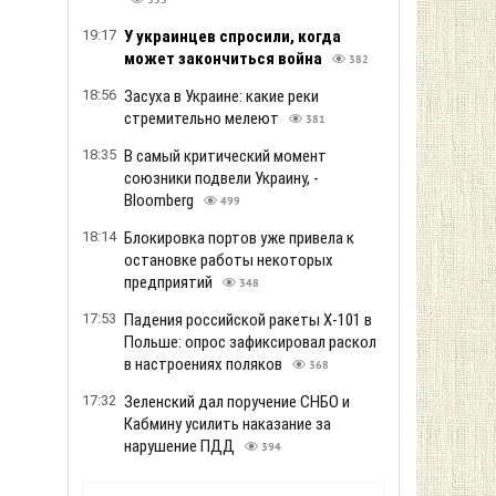
355
19:17
У украинцев спросили, когда
может закончиться война
382
18:56
Засуха в Украине: какие реки
стремительно мелеют
381
18:35
В самый критический момент
союзники подвели Украину, -
Bloomberg
499
18:14
Блокировка портов уже привела к
остановке работы некоторых
предприятий
348
17:53
Падения российской ракеты Х-101 в
Польше: опрос зафиксировал раскол
в настроениях поляков
368
17:32
Зеленский дал поручение СНБО и
Кабмину усилить наказание за
нарушение ПДД
394