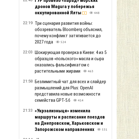
ГУР провело «парад» морских
дронов Magura у побережья
оккупированной Ялты
448
22:19
Три сценария развития войны:
обозреватель Bloomberg объяснил,
почему конфликт затягивается до
2027 года
524
22:03
Шокирующая проверка в Киеве: 4 из 5
образцов «польского» масла и сыра
оказались фальсификатом с
растительными жирами
463
21:58
Безлимитный чат для всех и слайдер
размышлений для Plus: OpenAI
представила новые возможности
семейства GPT-5.6
414
21:33
«Укрзализныця» изменила
маршруты и расписание поездов
на Днепровском, Харьковском и
Запорожском направлениях
531