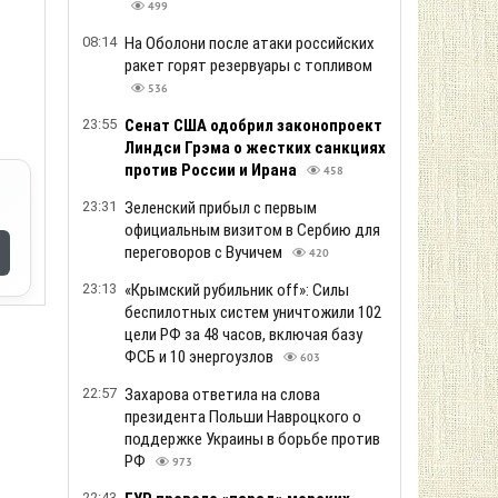
499
08:14
На Оболони после атаки российских
ракет горят резервуары с топливом
536
23:55
Сенат США одобрил законопроект
Линдси Грэма о жестких санкциях
против России и Ирана
458
23:31
Зеленский прибыл с первым
официальным визитом в Сербию для
переговоров с Вучичем
420
23:13
«Крымский рубильник off»: Силы
беспилотных систем уничтожили 102
цели РФ за 48 часов, включая базу
ФСБ и 10 энергоузлов
603
22:57
Захарова ответила на слова
президента Польши Навроцкого о
поддержке Украины в борьбе против
РФ
973
22:43