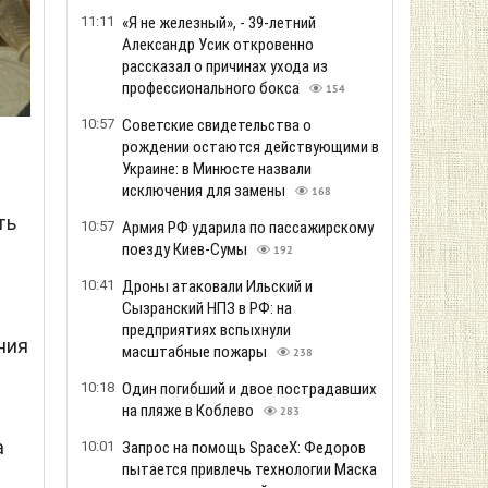
11:11
«Я не железный», - 39-летний
Александр Усик откровенно
рассказал о причинах ухода из
профессионального бокса
154
10:57
Советские свидетельства о
рождении остаются действующими в
Украине: в Минюсте назвали
исключения для замены
168
ть
10:57
Армия РФ ударила по пассажирскому
поезду Киев-Сумы
192
10:41
Дроны атаковали Ильский и
Сызранский НПЗ в РФ: на
предприятиях вспыхнули
ния
масштабные пожары
238
10:18
Один погибший и двое пострадавших
на пляже в Коблево
283
а
10:01
Запрос на помощь SpaceX: Федоров
пытается привлечь технологии Маска