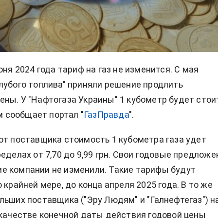
юня 2024 года тариф на газ не изменится. С мая
лубого топлива" приняли решение продлить
ны. У "Нафтогаза Украины" 1 кубометр будет стои
ом сообщает портал "
ГазПравда
".
от поставщика стоимость 1 кубометра газа удет
еделах от 7,70 до 9,99 грн. Свои годовые предложе
е компании не изменили. Такие тарифы будут
 крайней мере, до конца апреля 2025 года. В то же
льших поставщика ("Эру Людям" и "Галнефтегаз") н
 качестве конечной даты действия годовой цены