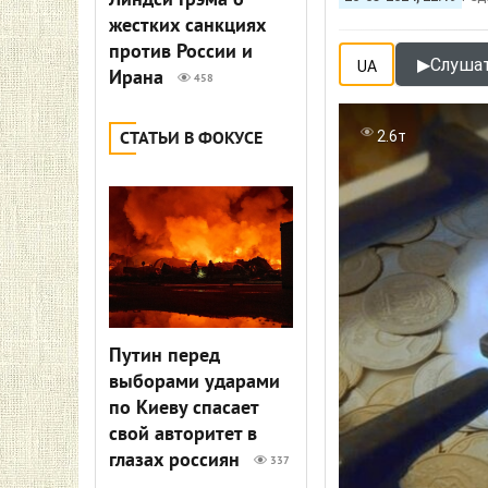
Линдси Грэма о
жестких санкциях
против России и
▶
Слушат
UA
Ирана
458
2.6т
СТАТЬИ В ФОКУСЕ
Путин перед
выборами ударами
по Киеву спасает
свой авторитет в
глазах россиян
337