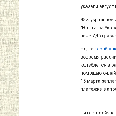
указали август
98% украинцев
"Нафтагаз Укра
цене 7,96 гривн
Но, как
сообща
вовремя рассчи
колеблется в ра
помощью онлайн
15 марта заплат
платежке в апре
Читают сейчас