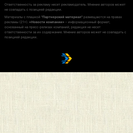
Ответственность за рекламу несет рекламодатель. Мнение авторов может
не совпадать с позицией редакции.
Материалы с плашкой
"Партнерский материал"
размещаются на правах
рекламы (21+).
«Новости компании»
– информационный формат,
основанный на пресс-релизах компаний; редакция не несет
ответственности за их содержание. Мнение авторов может не совпадать с
позицией редакции.