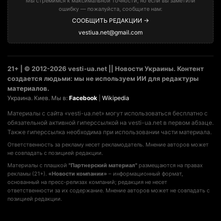
Мы стремимся к максимальной точности, но если вы заметили
ошибку — пожалуйста, сообщите нам:
СООБЩИТЬ РЕДАКЦИИ →
vestiua.net@gmail.com
21+ | © 2012-2026 vesti-ua.net || Новости Украины. Контент
создается людьми: мы не используем ИИ для редактуры
материалов.
Украина. Киев. Мы в:
Facebook
|
Wikipedia
Материалы с сайта «vesti-ua.net» могут использоваться бесплатно с
обязательной активной гиперссылкой на vesti-ua.net в первом абзаце.
Также гиперссылка необходима при использовании части материала.
Ответственность за рекламу несет рекламодатель. Мнение авторов может
не совпадать с позицией редакции.
Материалы с плашкой
"Партнерский материал"
размещаются на правах
рекламы (21+).
«Новости компании»
– информационный формат,
основанный на пресс-релизах компаний; редакция не несет
ответственности за их содержание. Мнение авторов может не совпадать с
позицией редакции.