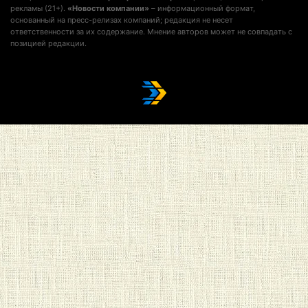
рекламы (21+).
«Новости компании»
– информационный формат,
основанный на пресс-релизах компаний; редакция не несет
ответственности за их содержание. Мнение авторов может не совпадать с
позицией редакции.