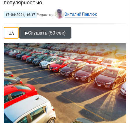
популярностью
Виталий Павлюк
17-04-2024, 16:17
Редактор:
▶
Слушать (50 сек)
UA
5.7т