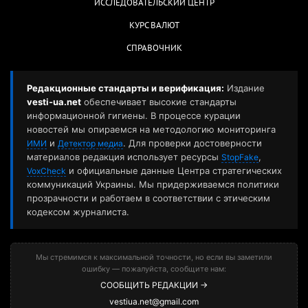
ИССЛЕДОВАТЕЛЬСКИЙ ЦЕНТР
КУРС ВАЛЮТ
СПРАВОЧНИК
Редакционные стандарты и верификация:
Издание
vesti-ua.net
обеспечивает высокие стандарты
информационной гигиены. В процессе курации
новостей мы опираемся на методологию мониторинга
и
. Для проверки достоверности
ИМИ
Детектор медиа
материалов редакция использует ресурсы
,
StopFake
и официальные данные Центра стратегических
VoxCheck
коммуникаций Украины. Мы придерживаемся политики
прозрачности и работаем в соответствии с этическим
кодексом журналиста.
Мы стремимся к максимальной точности, но если вы заметили
ошибку — пожалуйста, сообщите нам:
СООБЩИТЬ РЕДАКЦИИ →
vestiua.net@gmail.com