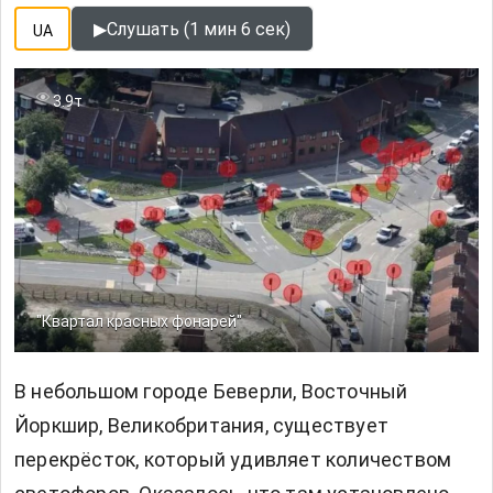
▶
Слушать (1 мин 6 сек)
UA
3.9т
"Квартал красных фонарей"
В небольшом городе Беверли, Восточный
Йоркшир, Великобритания, существует
перекрёсток, который удивляет количеством