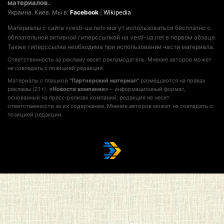
материалов.
Украина. Киев. Мы в:
Facebook
|
Wikipedia
Материалы с сайта «vesti-ua.net» могут использоваться бесплатно с
обязательной активной гиперссылкой на vesti-ua.net в первом абзаце.
Также гиперссылка необходима при использовании части материала.
Ответственность за рекламу несет рекламодатель. Мнение авторов может
не совпадать с позицией редакции.
Материалы с плашкой
"Партнерский материал"
размещаются на правах
рекламы (21+).
«Новости компании»
– информационный формат,
основанный на пресс-релизах компаний; редакция не несет
ответственности за их содержание. Мнение авторов может не совпадать с
позицией редакции.