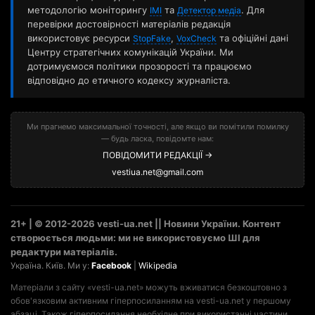
методологію моніторингу
та
. Для
ІМІ
Детектор медіа
перевірки достовірності матеріалів редакція
використовує ресурси
,
та офіційні дані
StopFake
VoxCheck
Центру стратегічних комунікацій України. Ми
дотримуємося політики прозорості та працюємо
відповідно до етичного кодексу журналіста.
Ми прагнемо максимальної точності, але якщо ви помітили помилку
— будь ласка, повідомте нам:
ПОВІДОМИТИ РЕДАКЦІЇ →
vestiua.net@gmail.com
21+ | © 2012-2026 vesti-ua.net || Новини України. Контент
створюється людьми: ми не використовуємо ШІ для
редактури матеріалів.
Україна. Київ. Ми у:
Facebook
|
Wikipedia
Матеріали з сайту «vesti-ua.net» можуть вживатися безкоштовно з
обов'язковим активним гіперпосиланням на vesti-ua.net у першому
абзаці. Також гіперпосилання необхідне при використанні частини