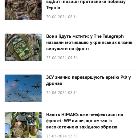
відбиті позиції противника поблизу
Тернів
30-06-2024, 08:14
Вони йдуть мстити: у The Telegraph
назвали мотивацію українських в'язнів
вирушати на фронт
23-06-2024, 09:56
ЗСУ значно перевершують армію РФ у
дронах
22-06-2024, 08:14
Навіть HIMARS вже неефективні на
фронті: WP пише, що не так із
високоточною західною зброєю
25-05-2024, 13:58