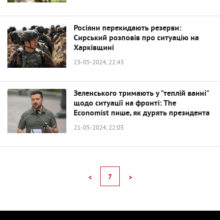
Росіяни перекидають резерви:
Сирський розповів про ситуацію на
Харківщині
23-05-2024, 22:43
Зеленського тримають у "теплій ванні"
щодо ситуації на фронті: The
Economist пише, як дурять президента
21-05-2024, 22:03
7
<
>