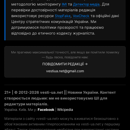
методологію моніторингу
та
. Для
ІМІ
Детектор медіа
перевірки достовірності матеріалів редакція
використовує ресурси
,
та офіційні дані
StopFake
VoxCheck
Центру стратегічних комунікацій України. Ми
дотримуємося політики прозорості та працюємо
відповідно до етичного кодексу журналіста.
Ми прагнемо максимальної точності, але якщо ви помітили помилку
— будь ласка, повідомте нам:
ПОВІДОМИТИ РЕДАКЦІЇ →
vestiua.net@gmail.com
21+ | © 2012-2026 vesti-ua.net || Новини України. Контент
створюється людьми: ми не використовуємо ШІ для
редактури матеріалів.
Україна. Київ. Ми у:
Facebook
|
Wikipedia
Матеріали з сайту «vesti-ua.net» можуть вживатися безкоштовно з
обов'язковим активним гіперпосиланням на vesti-ua.net у першому
абзаці. Також гіперпосилання необхідне при використанні частини