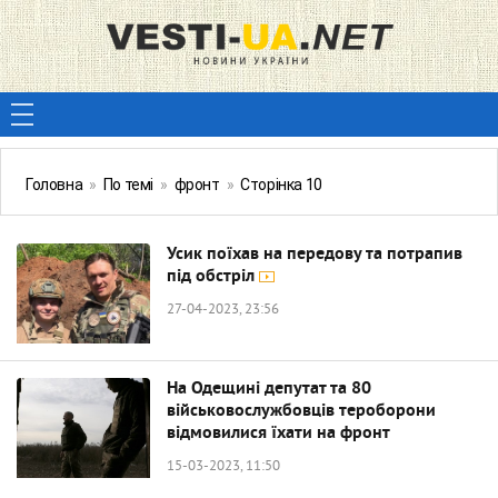
Головна
»
По темі
»
фронт
»
Сторінка 10
Усик поїхав на передову та потрапив
під обстріл
27-04-2023, 23:56
На Одещині депутат та 80
військовослужбовців тероборони
відмовилися їхати на фронт
15-03-2023, 11:50