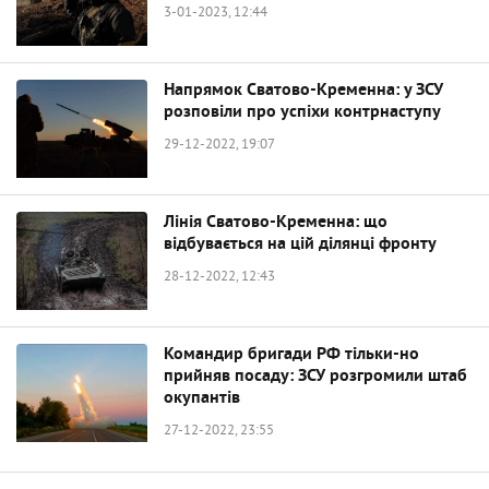
3-01-2023, 12:44
Напрямок Сватово-Кременна: у ЗСУ
розповіли про успіхи контрнаступу
29-12-2022, 19:07
Лінія Сватово-Кременна: що
відбувається на цій ділянці фронту
28-12-2022, 12:43
Командир бригади РФ тільки-но
прийняв посаду: ЗСУ розгромили штаб
окупантів
27-12-2022, 23:55