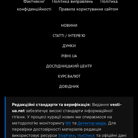
Фактчекінг
Політика виправлень
Політика
конфіденційності
Правила користування сайтом
НОВИНИ
СТАТТІ / ІНТЕРВ'Ю
ДУМКИ
РІВНІ.UA
ДОСЛІДНИЦЬКИЙ ЦЕНТР
КУРС ВАЛЮТ
ДОВІДНИК
Редакційні стандарти та верифікація:
Видання
vesti-
ua.net
забезпечує високі стандарти інформаційної
гігієни. У процесі курації новин ми спираємося на
методологію моніторингу
та
. Для
ІМІ
Детектор медіа
перевірки достовірності матеріалів редакція
використовує ресурси
,
та офіційні дані
StopFake
VoxCheck