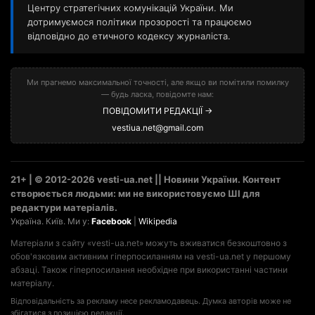
Центру стратегічних комунікацій України. Ми
дотримуємося політики прозорості та працюємо
відповідно до етичного кодексу журналіста.
Ми прагнемо максимальної точності, але якщо ви помітили помилку
— будь ласка, повідомте нам:
ПОВІДОМИТИ РЕДАКЦІЇ →
vestiua.net@gmail.com
21+ | © 2012-2026 vesti-ua.net || Новини України. Контент
створюється людьми: ми не використовуємо ШІ для
редактури матеріалів.
Україна. Київ. Ми у:
Facebook
|
Wikipedia
Матеріали з сайту «vesti-ua.net» можуть вживатися безкоштовно з
обов'язковим активним гіперпосиланням на vesti-ua.net у першому
абзаці. Також гіперпосилання необхідне при використанні частини
матеріалу.
Відповідальність за рекламу несе рекламодавець. Думка авторів може не
збігатися з позицією редакції.