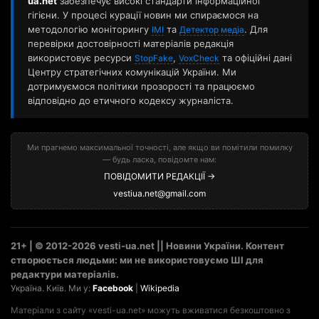
ua.net
забезпечує високі стандарти інформаційної
гігієни. У процесі курації новин ми спираємося на
методологію моніторингу
та
. Для
ІМІ
Детектор медіа
перевірки достовірності матеріалів редакція
використовує ресурси
,
та офіційні дані
StopFake
VoxCheck
Центру стратегічних комунікацій України. Ми
дотримуємося політики прозорості та працюємо
відповідно до етичного кодексу журналіста.
Ми прагнемо максимальної точності, але якщо ви помітили помилку
— будь ласка, повідомте нам:
ПОВІДОМИТИ РЕДАКЦІЇ →
vestiua.net@gmail.com
21+ | © 2012-2026 vesti-ua.net || Новини України. Контент
створюється людьми: ми не використовуємо ШІ для
редактури матеріалів.
Україна. Київ. Ми у:
Facebook
|
Wikipedia
Матеріали з сайту «vesti-ua.net» можуть вживатися безкоштовно з