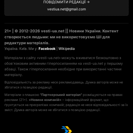
ПОВІДОМИТИ РЕДАКЦІЇ →
vestiua.net@gmail.com
21+ | © 2012-2026 vesti-ua.net || Новини України. Контент
створюється людьми: ми не використовуємо ШІ для
редактури матеріалів.
Україна. Київ. Ми у:
Facebook
|
Wikipedia
Матеріали з сайту «vesti-ua.net» можуть вживатися безкоштовно з
обов'язковим активним гіперпосиланням на vesti-ua.net у першому
абзаці. Також гіперпосилання необхідне при використанні частини
матеріалу.
Відповідальність за рекламу несе рекламодавець. Думка авторів може не
збігатися з позицією редакції.
Матеріали з плашкою
"Партнерський матеріал"
розміщуються на правах
реклами (21+).
«Новини компаній»
– інформаційний формат, що
ґрунтується на пресрелізах компаній; редакція не несе відповідальності за їх
зміст. Думка авторів може не збігатися з позицією редакції.