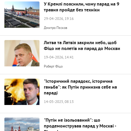
У Кремлі пояснили, чому парад на 9
травня пройде без техніки
29-04-2026, 19:16
Дмитро Пєсков
Литва та Латвія закрили небо, щоб
Фіцо не полетів на парад до Москви
19-04-2026, 14:41
Роберт Фіцо
"Історичний парадокс, історична
ганьба": як Путін принизив себе на
параді
14-05-2025, 08:13
"Путін не ізольований": що
продемонстрував парад у Москві -