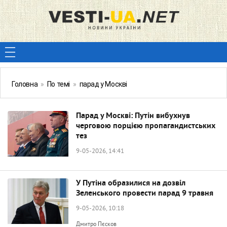
Головна
»
По темі
»
парад у Москві
Парад у Москві: Путін вибухнув
черговою порцією пропагандистських
тез
9-05-2026, 14:41
У Путіна образилися на дозвіл
Зеленського провести парад 9 травня
9-05-2026, 10:18
Дмитро Пєсков