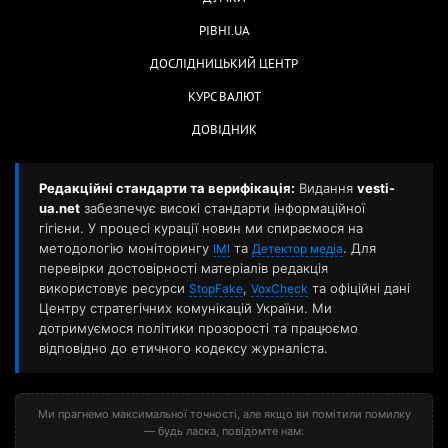
РІВНІ.UA
ДОСЛІДНИЦЬКИЙ ЦЕНТР
КУРС ВАЛЮТ
ДОВІДНИК
Редакційні стандарти та верифікація:
Видання
vesti-
ua.net
забезпечує високі стандарти інформаційної
гігієни. У процесі курації новин ми спираємося на
методологію моніторингу
та
. Для
ІМІ
Детектор медіа
перевірки достовірності матеріалів редакція
використовує ресурси
,
та офіційні дані
StopFake
VoxCheck
Центру стратегічних комунікацій України. Ми
дотримуємося політики прозорості та працюємо
відповідно до етичного кодексу журналіста.
Ми прагнемо максимальної точності, але якщо ви помітили помилку
— будь ласка, повідомте нам: