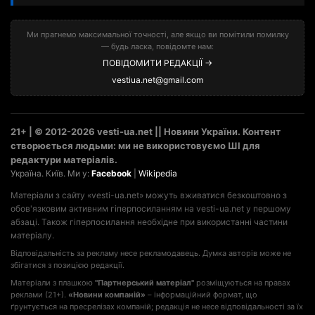
Ми прагнемо максимальної точності, але якщо ви помітили помилку
— будь ласка, повідомте нам:
ПОВІДОМИТИ РЕДАКЦІЇ →
vestiua.net@gmail.com
21+ | © 2012-2026 vesti-ua.net || Новини України. Контент
створюється людьми: ми не використовуємо ШІ для
редактури матеріалів.
Україна. Київ. Ми у:
Facebook
|
Wikipedia
Матеріали з сайту «vesti-ua.net» можуть вживатися безкоштовно з
обов'язковим активним гіперпосиланням на vesti-ua.net у першому
абзаці. Також гіперпосилання необхідне при використанні частини
матеріалу.
Відповідальність за рекламу несе рекламодавець. Думка авторів може не
збігатися з позицією редакції.
Матеріали з плашкою
"Партнерський матеріал"
розміщуються на правах
реклами (21+).
«Новини компаній»
– інформаційний формат, що
ґрунтується на пресрелізах компаній; редакція не несе відповідальності за їх