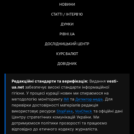
НОВИНИ
СТАТТІ / ІНТЕРВ'Ю
ДУМКИ
РІВНІ.UA
ДОСЛІДНИЦЬКИЙ ЦЕНТР
КУРС ВАЛЮТ
ДОВІДНИК
Редакційні стандарти та верифікація:
Видання
vesti-
ua.net
забезпечує високі стандарти інформаційної
гігієни. У процесі курації новин ми спираємося на
методологію моніторингу
та
. Для
ІМІ
Детектор медіа
перевірки достовірності матеріалів редакція
використовує ресурси
,
та офіційні дані
StopFake
VoxCheck
Центру стратегічних комунікацій України. Ми
дотримуємося політики прозорості та працюємо
відповідно до етичного кодексу журналіста.