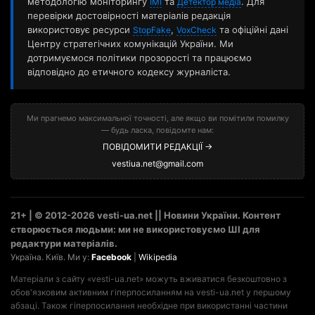
методологію моніторингу
та
. Для
ІМІ
Детектор медіа
перевірки достовірності матеріалів редакція
використовує ресурси
,
та офіційні дані
StopFake
VoxCheck
Центру стратегічних комунікацій України. Ми
дотримуємося політики прозорості та працюємо
відповідно до етичного кодексу журналіста.
Ми прагнемо максимальної точності, але якщо ви помітили помилку
— будь ласка, повідомте нам:
ПОВІДОМИТИ РЕДАКЦІЇ →
vestiua.net@gmail.com
21+ | © 2012-2026 vesti-ua.net || Новини України. Контент
створюється людьми: ми не використовуємо ШІ для
редактури матеріалів.
Україна. Київ. Ми у:
Facebook
|
Wikipedia
Матеріали з сайту «vesti-ua.net» можуть вживатися безкоштовно з
обов'язковим активним гіперпосиланням на vesti-ua.net у першому
абзаці. Також гіперпосилання необхідне при використанні частини