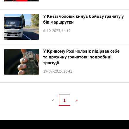
У Києві чоловік кинув бойову гранату у
бік маршрутки
6-10-2025, 14:12
У Кривому Розі чоловік підірвав себе
та дружину гранатою: подробиці
трагедії
29-07-2025, 20:41
<
1
>