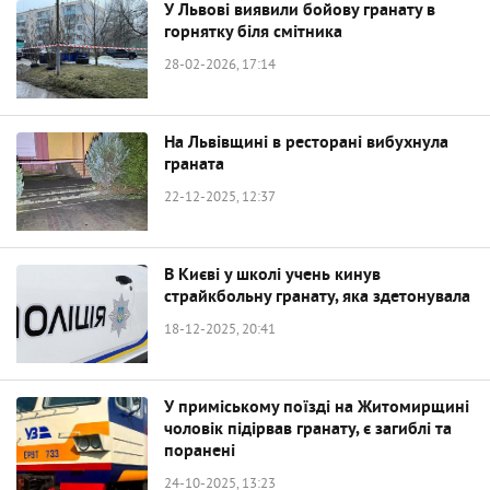
У Львові виявили бойову гранату в
горнятку біля смітника
28-02-2026, 17:14
На Львівщині в ресторані вибухнула
граната
22-12-2025, 12:37
В Києві у школі учень кинув
страйкбольну гранату, яка здетонувала
18-12-2025, 20:41
У приміському поїзді на Житомирщині
чоловік підірвав гранату, є загиблі та
поранені
24-10-2025, 13:23