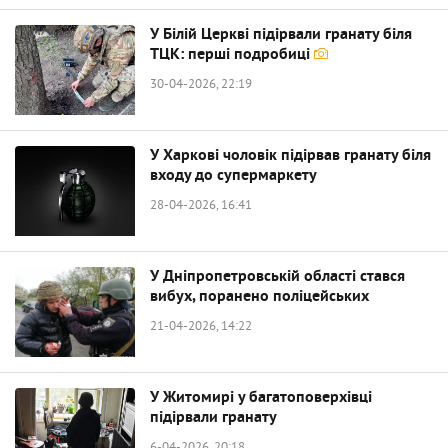
У Білій Церкві підірвали гранату біля
ТЦК: перші подробиці
30-04-2026, 22:19
У Харкові чоловік підірвав гранату біля
входу до супермаркету
28-04-2026, 16:41
У Дніпропетровській області стався
вибух, поранено поліцейських
21-04-2026, 14:22
У Житомирі у багатоповерхівці
підірвали гранату