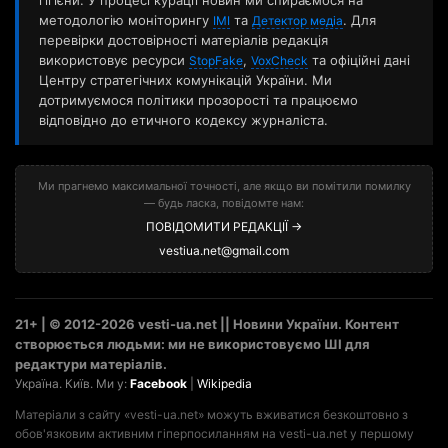
гігієни. У процесі курації новин ми спираємося на
методологію моніторингу
та
. Для
ІМІ
Детектор медіа
перевірки достовірності матеріалів редакція
використовує ресурси
,
та офіційні дані
StopFake
VoxCheck
Центру стратегічних комунікацій України. Ми
дотримуємося політики прозорості та працюємо
відповідно до етичного кодексу журналіста.
Ми прагнемо максимальної точності, але якщо ви помітили помилку
— будь ласка, повідомте нам:
ПОВІДОМИТИ РЕДАКЦІЇ →
vestiua.net@gmail.com
21+ | © 2012-2026 vesti-ua.net || Новини України. Контент
створюється людьми: ми не використовуємо ШІ для
редактури матеріалів.
Україна. Київ. Ми у:
Facebook
|
Wikipedia
Матеріали з сайту «vesti-ua.net» можуть вживатися безкоштовно з
обов'язковим активним гіперпосиланням на vesti-ua.net у першому