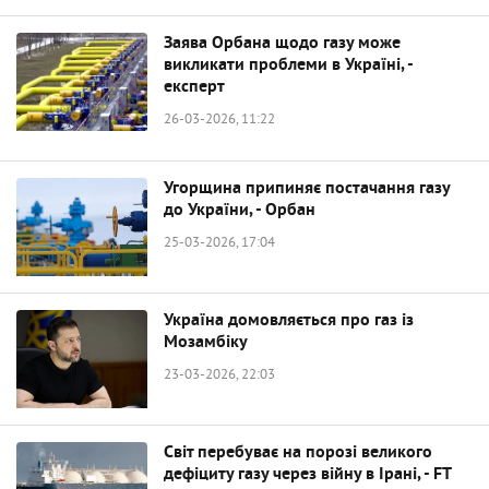
Заява Орбана щодо газу може
викликати проблеми в Україні, -
експерт
26-03-2026, 11:22
Угорщина припиняє постачання газу
до України, - Орбан
25-03-2026, 17:04
Україна домовляється про газ із
Мозамбіку
23-03-2026, 22:03
Світ перебуває на порозі великого
дефіциту газу через війну в Ірані, - FT