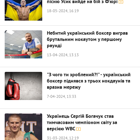
пісню Усик вийде на бій з Ф'юрі
18-05-2024, 16:19
Небитий український боксер виграв
брутальним нокаутом у першому
раунді
13-04-2024, 13:13
"З чого ти зроблений?!" - український
боксер піднявся з трьох нокдаунів та
вразив мережу
7-04-2024, 13:33
Українець Сергій Богачук став
тимчасовим чемпіоном світу за
версією WBC
31-03-2024, 12:19