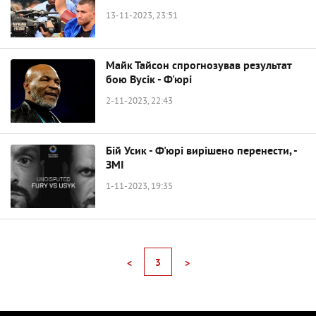
13-11-2023, 23:51
Майк Тайсон спрогнозував результат
бою Вусік - Ф'юрі
2-11-2023, 22:43
Бій Усик - Ф'юрі вирішено перенести, -
ЗМІ
1-11-2023, 19:35
3
<
>