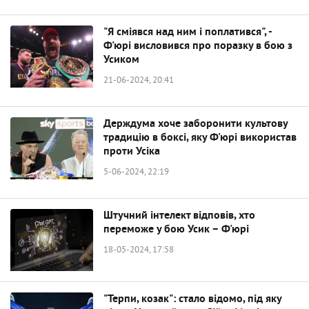
"Я сміявся над ним і поплатився", -
Ф'юрі висловився про поразку в бою з
Усиком
21-06-2024, 20:41
Держдума хоче заборонити культову
традицію в боксі, яку Ф'юрі використав
проти Усіка
5-06-2024, 22:19
Штучний інтелект відповів, хто
переможе у бою Усик – Ф'юрі
18-05-2024, 17:58
"Терпи, козак": стало відомо, під яку