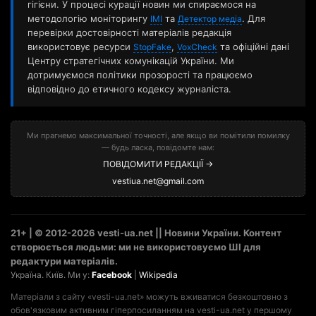
гігієни. У процесі курації новин ми спираємося на
методологію моніторингу
та
. Для
ІМІ
Детектор медіа
перевірки достовірності матеріалів редакція
використовує ресурси
,
та офіційні дані
StopFake
VoxCheck
Центру стратегічних комунікацій України. Ми
дотримуємося політики прозорості та працюємо
відповідно до етичного кодексу журналіста.
Ми прагнемо максимальної точності, але якщо ви помітили помилку
— будь ласка, повідомте нам:
ПОВІДОМИТИ РЕДАКЦІЇ →
vestiua.net@gmail.com
21+ | © 2012-2026 vesti-ua.net || Новини України. Контент
створюється людьми: ми не використовуємо ШІ для
редактури матеріалів.
Україна. Київ. Ми у:
Facebook
|
Wikipedia
Матеріали з сайту «vesti-ua.net» можуть вживатися безкоштовно з
обов'язковим активним гіперпосиланням на vesti-ua.net у першому