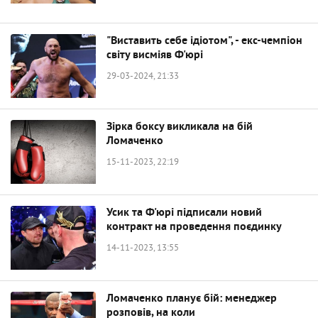
"Виставить себе ідіотом", - екс-чемпіон
світу висміяв Ф'юрі
29-03-2024, 21:33
Зірка боксу викликала на бій
Ломаченко
15-11-2023, 22:19
Усик та Ф'юрі підписали новий
контракт на проведення поєдинку
14-11-2023, 13:55
Ломаченко планує бій: менеджер
розповів, на коли