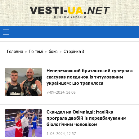
Головна
»
По темі
»
бокс
»
Сторінка 3
Непереможний британський суперваж
скасував поєдинок із титулованим
українцем: що трапилося
7-09-2024, 16:03
Скандал на Олімпіаді: італійка
програла двобій із передбачуваним
біологічним чоловіком
1-08-2024, 22:57