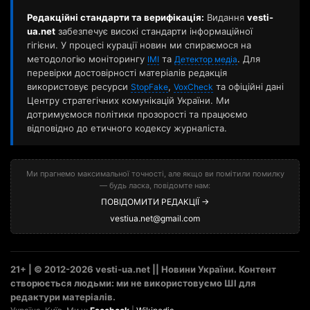
Редакційні стандарти та верифікація:
Видання
vesti-
ua.net
забезпечує високі стандарти інформаційної
гігієни. У процесі курації новин ми спираємося на
методологію моніторингу
та
. Для
ІМІ
Детектор медіа
перевірки достовірності матеріалів редакція
використовує ресурси
,
та офіційні дані
StopFake
VoxCheck
Центру стратегічних комунікацій України. Ми
дотримуємося політики прозорості та працюємо
відповідно до етичного кодексу журналіста.
Ми прагнемо максимальної точності, але якщо ви помітили помилку
— будь ласка, повідомте нам:
ПОВІДОМИТИ РЕДАКЦІЇ →
vestiua.net@gmail.com
21+ | © 2012-2026 vesti-ua.net || Новини України. Контент
створюється людьми: ми не використовуємо ШІ для
редактури матеріалів.