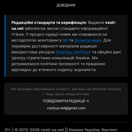
ДОВІДНИК
Редакційні стандарти та верифікація:
Видання
vesti-
ua.net
забезпечує високі стандарти інформаційної
гігієни. У процесі курації новин ми спираємося на
методологію моніторингу
та
. Для
ІМІ
Детектор медіа
перевірки достовірності матеріалів редакція
використовує ресурси
,
та офіційні дані
StopFake
VoxCheck
Центру стратегічних комунікацій України. Ми
дотримуємося політики прозорості та працюємо
відповідно до етичного кодексу журналіста.
Ми прагнемо максимальної точності, але якщо ви помітили помилку
— будь ласка, повідомте нам:
ПОВІДОМИТИ РЕДАКЦІЇ →
vestiua.net@gmail.com
21+ | © 2012-2026 vesti-ua.net || Новини України. Контент