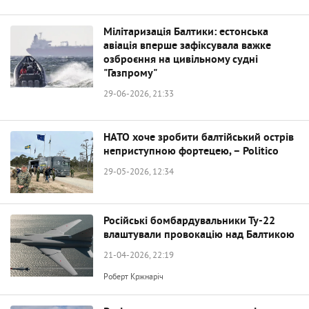
Мілітаризація Балтики: естонська
авіація вперше зафіксувала важке
озброєння на цивільному судні
"Газпрому"
29-06-2026, 21:33
НАТО хоче зробити балтійський острів
неприступною фортецею, – Politico
29-05-2026, 12:34
Російські бомбардувальники Ту-22
влаштували провокацію над Балтикою
21-04-2026, 22:19
Роберт Кржнаріч