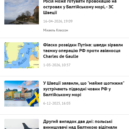
Росія може готувати провокацію на
островах у Балтійському морі, - ЗС
Швеції
16-04-2026, 19:09
Міхаель Классон
Фіаско розвідки Путіна: шведи зірвали
таємну операцію РФ проти авіаносця
Charles de Gaulle
1-03-2026, 10:57
У Швеції заявили, що "майже щотижня"
зустрічають підводні човни РФ у
Балтійському морі
6-12-2025, 16:03
Другий випадок два дні: польські
винищувачі над Балтикою відігнали