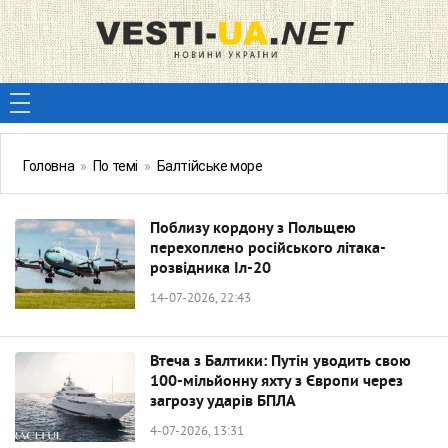
Головна
»
По темі
»
Балтійське море
Поблизу кордону з Польщею
перехоплено російського літака-
розвідника Іл-20
14-07-2026, 22:43
Втеча з Балтики: Путін уводить свою
100-мільйонну яхту з Європи через
загрозу ударів БПЛА
4-07-2026, 13:31