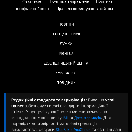
Фактчекінг
Політика виправлень
Політика
конфіденційності
Правила користування сайтом
НОВИНИ
СТАТТІ / ІНТЕРВ'Ю
ДУМКИ
РІВНІ.UA
ДОСЛІДНИЦЬКИЙ ЦЕНТР
КУРС ВАЛЮТ
ДОВІДНИК
Редакційні стандарти та верифікація:
Видання
vesti-
ua.net
забезпечує високі стандарти інформаційної
гігієни. У процесі курації новин ми спираємося на
методологію моніторингу
та
. Для
ІМІ
Детектор медіа
перевірки достовірності матеріалів редакція
використовує ресурси
,
та офіційні дані
StopFake
VoxCheck