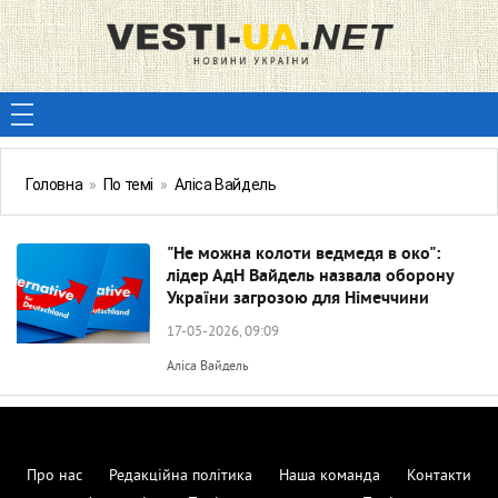
Головна
»
По темі
»
Аліса Вайдель
"Не можна колоти ведмедя в око":
лідер АдН Вайдель назвала оборону
України загрозою для Німеччини
17-05-2026, 09:09
Аліса Вайдель
Про нас
Редакційна політика
Наша команда
Контакти