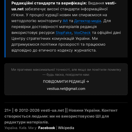
Редакційні стандарти та верифікація:
Видання
vesti-
ua.net
забезпечує високі стандарти інформаційної
гігієни. У процесі курації новин ми спираємося на
методологію моніторингу
та
. Для
ІМІ
Детектор медіа
перевірки достовірності матеріалів редакція
використовує ресурси
,
та офіційні дані
StopFake
VoxCheck
Центру стратегічних комунікацій України. Ми
дотримуємося політики прозорості та працюємо
відповідно до етичного кодексу журналіста.
Ми прагнемо максимальної точності, але якщо ви помітили помилку
— будь ласка, повідомте нам:
ПОВІДОМИТИ РЕДАКЦІЇ →
vestiua.net@gmail.com
21+ | © 2012-2026 vesti-ua.net || Новини України. Контент
створюється людьми: ми не використовуємо ШІ для
редактури матеріалів.
Україна. Київ. Ми у:
Facebook
|
Wikipedia