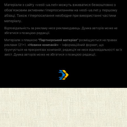
Матеріали з сайту «vesti-ua.net» можуть вживатися безкоштовно з
обов'язковим активним гіперпосиланням на vesti-ua.net у першому
абзаці. Також гіперпосилання необхідне при використанні частини
матеріалу.
Відповідальність за рекламу несе рекламодавець. Думка авторів може не
збігатися з позицією редакції.
Матеріали з плашкою
"Партнерський матеріал"
розміщуються на правах
реклами (21+).
«Новини компаній»
– інформаційний формат, що
ґрунтується на пресрелізах компаній; редакція не несе відповідальності за їх
зміст. Думка авторів може не збігатися з позицією редакції.