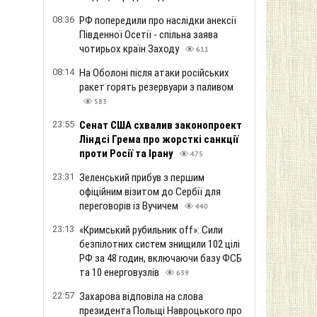
08:36
РФ попередили про наслідки анексії
Південної Осетії - спільна заява
чотирьох країн Заходу
611
08:14
На Оболоні після атаки російських
ракет горять резервуари з паливом
583
23:55
Сенат США схвалив законопроект
Ліндсі Грема про жорсткі санкції
проти Росії та Ірану
475
23:31
Зеленський прибув з першим
офіційним візитом до Сербії для
переговорів із Вучичем
440
23:13
«Кримський рубильник off»: Сили
безпілотних систем знищили 102 цілі
РФ за 48 годин, включаючи базу ФСБ
та 10 енерговузлів
639
22:57
Захарова відповіла на слова
президента Польщі Навроцького про