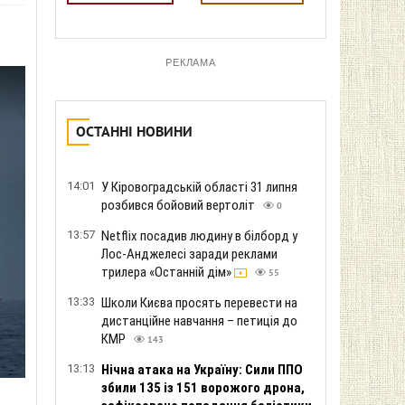
РЕКЛАМА
ОСТАННІ НОВИНИ
14:01
У Кіровоградській області 31 липня
розбився бойовий вертоліт
0
13:57
Netflix посадив людину в білборд у
Лос-Анджелесі заради реклами
трилера «Останній дім»
55
13:33
Школи Києва просять перевести на
дистанційне навчання – петиція до
КМР
143
13:13
Нічна атака на Україну: Сили ППО
збили 135 із 151 ворожого дрона,