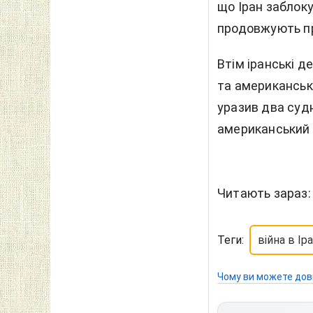
що Іран заблоку
продовжують пр
Втім іранські д
та американськ
уразив два судн
американський 
Читають зараз
Теги:
війна в Іра
Чому ви можете дов