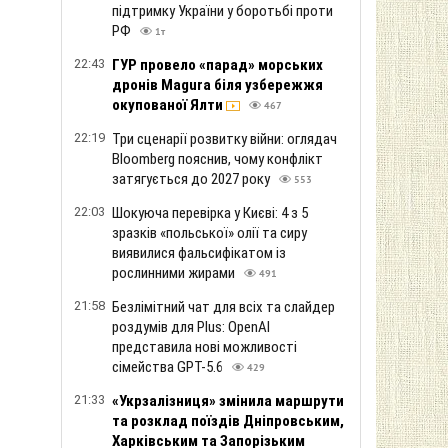
підтримку України у боротьбі проти
РФ
1т
22:43
ГУР провело «парад» морських
дронів Magura біля узбережжя
окупованої Ялти
467
22:19
Три сценарії розвитку війни: оглядач
Bloomberg пояснив, чому конфлікт
затягується до 2027 року
553
22:03
Шокуюча перевірка у Києві: 4 з 5
зразків «польської» олії та сиру
виявилися фальсифікатом із
рослинними жирами
491
21:58
Безлімітний чат для всіх та слайдер
роздумів для Plus: OpenAI
представила нові можливості
сімейства GPT-5.6
429
21:33
«Укрзалізниця» змінила маршрути
та розклад поїздів Дніпровським,
Харківським та Запорізьким