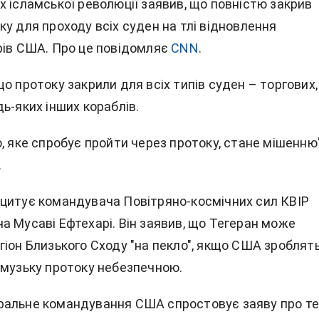
х ісламської революції заявив, що повністю закрив
ку
для проходу всіх суден на тлі відновлення
рів США. Про це повідомляє
CNN
.
о протоку закрили для всіх типів суден – торгових,
ь-яких інших кораблів.
, яке спробує пройти через протоку, стане мішенню"
.
цитує командувача Повітряно-космічних сил КВІР
а Мусаві Ефтехарі. Він заявив, що Тегеран може
гіон Близького Сходу "на пекло", якщо США зроблят
рмузьку протоку небезпечною.
альне командування США спростовує заяву про те