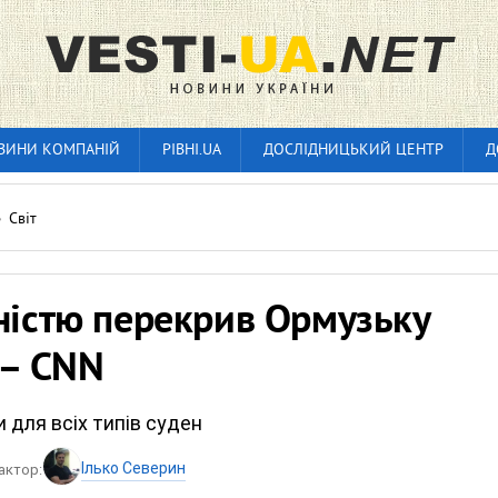
ВИНИ КОМПАНІЙ
РІВНІ.UA
ДОСЛІДНИЦЬКИЙ ЦЕНТР
Д
»
Світ
ністю перекрив Ормузьку
 – CNN
 для всіх типів суден
Ілько Северин
актор: