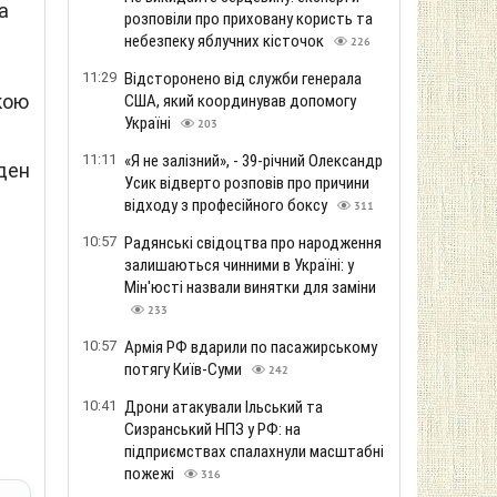
а
розповіли про приховану користь та
небезпеку яблучних кісточок
226
11:29
Відсторонено від служби генерала
кою
США, який координував допомогу
Україні
203
11:11
«Я не залізний», - 39-річний Олександр
оден
Усик відверто розповів про причини
відходу з професійного боксу
311
10:57
Радянські свідоцтва про народження
залишаються чинними в Україні: у
Мін'юсті назвали винятки для заміни
233
10:57
Армія РФ вдарили по пасажирському
потягу Київ-Суми
242
10:41
Дрони атакували Ільський та
Сизранський НПЗ у РФ: на
підприємствах спалахнули масштабні
пожежі
316