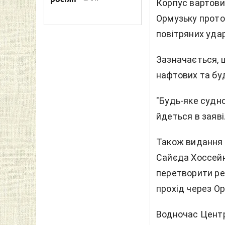
Корпус вартови
Ормузьку прото
повітряних уда
Зазначається, щ
нафтових та буд
"Будь-яке судно
йдеться в заяві
Також видання 
Сайєда Хоссейн
перетворити ре
прохід через О
Водночас Центр