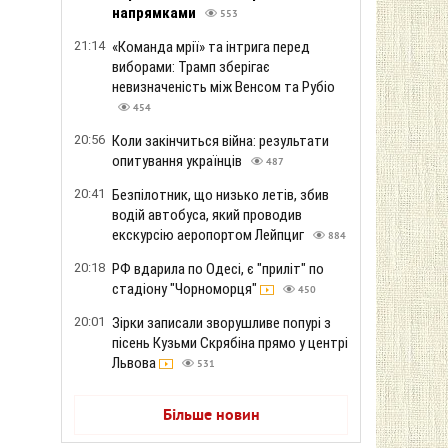
напрямками
553
21:14
«Команда мрії» та інтрига перед
виборами: Трамп зберігає
невизначеність між Венсом та Рубіо
454
20:56
Коли закінчиться війна: результати
опитування українців
487
20:41
Безпілотник, що низько летів, збив
водій автобуса, який проводив
екскурсію аеропортом Лейпциг
884
20:18
РФ вдарила по Одесі, є "приліт" по
стадіону "Чорноморця"
450
20:01
Зірки записали зворушливе попурі з
пісень Кузьми Скрябіна прямо у центрі
Львова
531
Більше новин