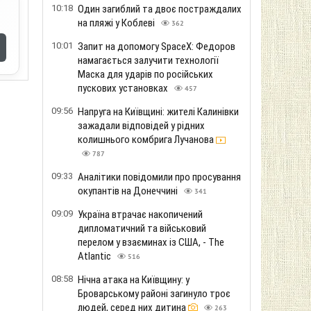
10:18
Один загиблий та двоє постраждалих
на пляжі у Коблеві
362
10:01
Запит на допомогу SpaceX: Федоров
намагається залучити технології
Маска для ударів по російських
пускових установках
457
09:56
Напруга на Київщині: жителі Калинівки
зажадали відповідей у ​​рідних
колишнього комбрига Лучанова
787
09:33
Аналітики повідомили про просування
окупантів на Донеччині
341
09:09
Україна втрачає накопичений
дипломатичний та військовий
перелом у взаєминах із США, - The
Atlantic
516
08:58
Нічна атака на Київщину: у
Броварському районі загинуло троє
людей, серед них дитина
263