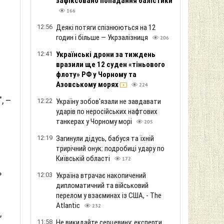
зафіксовано попадання балістики
166
12:56
Деякі потяги спізнюються на 12
годин і більше — Укрзалізниця
206
12:41
Українські дрони за тиждень
вразили ще 12 суден «тіньового
флоту» РФ у Чорному та
Азовському морях
224
, –
12:22
Україну зобов'язали не завдавати
ударів по неросійських нафтових
танкерах у Чорному морі
205
12:19
Загинули дідусь, бабуся та їхній
трирічний онук: подробиці удару по
Київській області
172
ь
12:03
Україна втрачає накопичений
дипломатичний та військовий
перелом у взаєминах із США, - The
Atlantic
232
,
11:58
Не викидайте серцевину: експерти