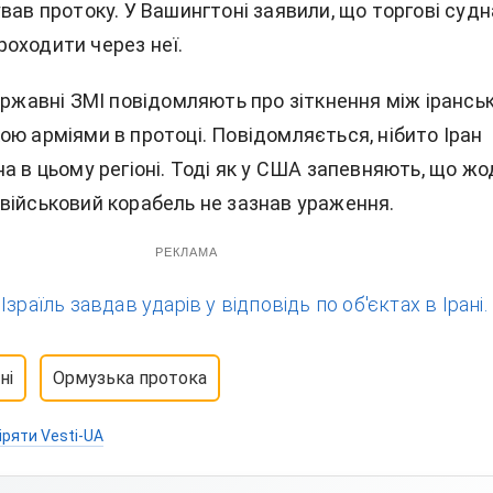
вав протоку. У Вашингтоні заявили, що торгові судн
оходити через неї.
ержавні ЗМІ повідомляють про зіткнення між ірансь
ою арміями в протоці. Повідомляється, нібито Іран
а в цьому регіоні. Тоді як у США запевняють, що ж
військовий корабель не зазнав ураження.
РЕКЛАМА
:
Ізраїль завдав ударів у відповідь по об'єктах в Ірані.
ні
Ормузька протока
іряти Vesti-UA