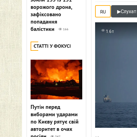
збили 135 із 151
ворожого дрона,
▶
Слухат
RU
зафіксовано
попадання
балістики
166
1.6т
СТАТТІ У ФОКУСІ
Путін перед
виборами ударами
по Києву рятує свій
авторитет в очах
росіян
347