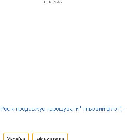
РЕКЛАМА
:
Росія продовжує нарощувати "тіньовий флот", -
Україна
міська рада