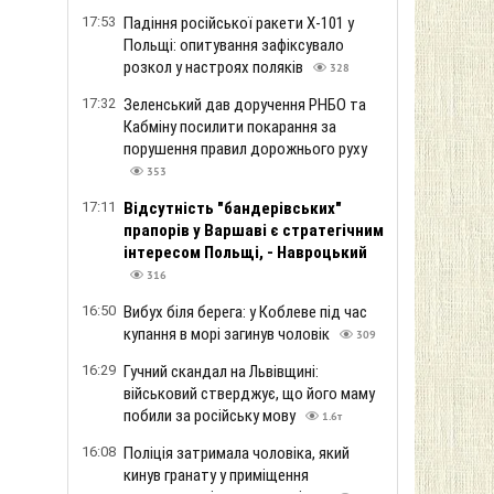
17:53
Падіння російської ракети Х-101 у
Польщі: опитування зафіксувало
розкол у настроях поляків
328
17:32
Зеленський дав доручення РНБО та
Кабміну посилити покарання за
порушення правил дорожнього руху
353
17:11
Відсутність "бандерівських"
прапорів у Варшаві є стратегічним
інтересом Польщі, - Навроцький
316
16:50
Вибух біля берега: у Коблеве під час
купання в морі загинув чоловік
309
16:29
Гучний скандал на Львівщині:
військовий стверджує, що його маму
побили за російську мову
1.6т
16:08
Поліція затримала чоловіка, який
кинув гранату у приміщення