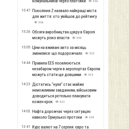
комунальників через платіжки
326
15:47
Покоління Z назвало найкращі міста
для життя: хто увійшов до рейтингу
336
15:26
Обсяги виробництва цукру в Європі
можуть різко впасти
330
15:05
Ціни на вживані авто за місяць
змінилися: що подорожчало
333
14:44
Правила EES посилюються:
незабаром черги в аеропортах Європи
можуть стати ще довшими
353
14:23
Дістатись "нуля" стає майже
неможливим завданням, військовим
доводиться ретельно планувати
кожен крок
422
14:02
Нафта дорожчає через ситуацію
навколо Ормузької протоки
339
13:41
Курс валют на 7 серпня: євро та