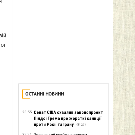
и
вій
ої
и
ОСТАННІ НОВИНИ
23:55
Сенат США схвалив законопроект
Ліндсі Грема про жорсткі санкції
проти Росії та Ірану
274
23:31
Зеленський прибув з першим