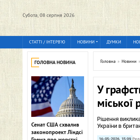
Субота, 08 серпня 2026
СТАТТІ / ІНТЕРВ'Ю
НОВИНИ
ДУМКИ
НО
Головна
»
Новини
ГОЛОВНА НОВИНА
У графст
міської 
Рішення виклика
Сенат США схвалив
України в британ
законопроект Ліндсі
16-05-2026, 15:09
Ред