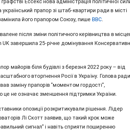
графстві Ессекс нова адміністрація політичної сил
 український прапор зі штаб-квартири ради в місті
амінила його прапором Союзу, пише
BBC
.
валене після зміни політичного керівництва в місце
rm UK завершила 25-річне домінування Консервативн
пор майорів біля будівлі з березня 2022 року – від
асштабного вторгнення Росії в Україну. Голова рад
звав заміну прапорів "моментом гордості",
о це не означає зменшення підтримки України.
тавники опозиції розкритикували рішення. Лідер
рваторів Лі Скотт заявив, що такий крок може
равильний сигнал" і навіть сприяти поширенню