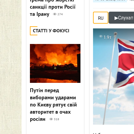
Грема про жорсткі
санкції проти Росії
та Ірану
274
▶
Слухати
RU
СТАТТІ У ФОКУСІ
1.9т
Путін перед
виборами ударами
по Києву рятує свій
авторитет в очах
росіян
318