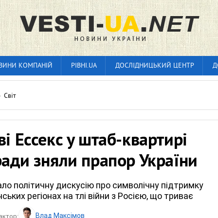
ВИНИ КОМПАНІЙ
РІВНІ.UA
ДОСЛІДНИЦЬКИЙ ЦЕНТР
Д
»
Світ
ві Ессекс у штаб-квартирі
ради зняли прапор України
ло політичну дискусію про символічну підтримку
ських регіонах на тлі війни з Росією, що триває
Влад Максімов
актор: