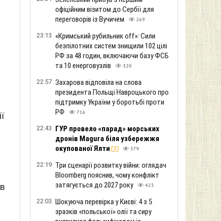
офіційним візитом до Сербії для
переговорів із Вучичем
269
23:13
«Кримський рубильник off»: Сили
безпілотних систем знищили 102 цілі
РФ за 48 годин, включаючи базу ФСБ
та 10 енерговузлів
320
22:57
Захарова відповіла на слова
президента Польщі Навроцького про
підтримку України у боротьбі проти
РФ
716
ї
22:43
ГУР провело «парад» морських
о
дронів Magura біля узбережжя
окупованої Ялти
379
22:19
Три сценарії розвитку війни: оглядач
Bloomberg пояснив, чому конфлікт
затягується до 2027 року
ів
423
22:03
Шокуюча перевірка у Києві: 4 з 5
зразків «польської» олії та сиру