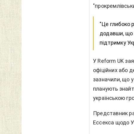
"прокремлівськи
"Це глибоко 
додавши, що 
підтримку Укр
У Reform UK за
офіційних або д
зазначили, що у
планують знайти
українською гр
Представник ра
Ессекса щодо У