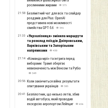
виявилися фальсифікатом із
рослинними жирами
375
21:58
Безлімітний чат для всіх та слайдер
роздумів для Plus: OpenAI
представила нові можливості
сімейства GPT-5.6
341
21:33
«Укрзалізниця» змінила маршрути
та розклад поїздів Дніпровським,
Харківським та Запорізьким
напрямками
430
21:14
«Команда мрії» та інтрига перед
виборами: Трамп зберігає
невизначеність між Венсом та Рубіо
349
20:56
Коли закінчиться війна: результати
опитування українців
385
20:41
Безпілотник, що низько летів, збив
водій автобуса, який проводив
екскурсію аеропортом Лейпциг
656