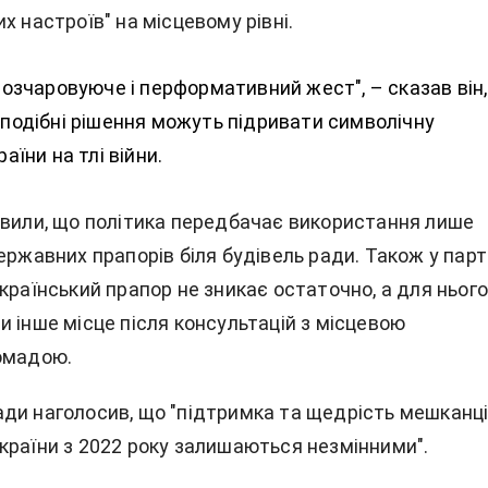
х настроїв" на місцевому рівні.
розчаровуюче і перформативний жест", – сказав він,
подібні рішення можуть підривати символічну
аїни на тлі війни.
явили, що політика передбачає використання лише
ержавних прапорів біля будівель ради. Також у парті
країнський прапор не зникає остаточно, а для ньог
 інше місце після консультацій з місцевою
омадою.
ди наголосив, що "підтримка та щедрість мешканц
країни з 2022 року залишаються незмінними".