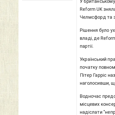
У британському 
Reform UK зняла
Челмсфорд та з
Рішення було ух
владі, де Refo
партії.
Український пра
початку повном
Пітер Гарріс на
наголосивши, щ
Водночас предс
місцевих консе
надіслати "неп