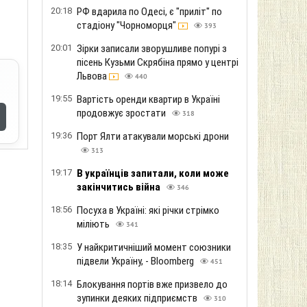
20:18
РФ вдарила по Одесі, є "приліт" по
стадіону "Чорноморця"
393
20:01
Зірки записали зворушливе попурі з
пісень Кузьми Скрябіна прямо у центрі
Львова
440
19:55
Вартість оренди квартир в Україні
продовжує зростати
318
19:36
Порт Ялти атакували морські дрони
313
19:17
В українців запитали, коли може
закінчитись війна
346
18:56
Посуха в Україні: які річки стрімко
міліють
341
18:35
У найкритичніший момент союзники
підвели Україну, - Bloomberg
451
18:14
Блокування портів вже призвело до
зупинки деяких підприємств
310