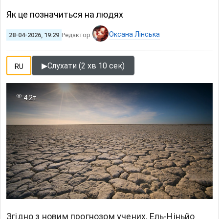
Як це позначиться на людях
Оксана Лінська
28-04-2026, 19:29
Редактор:
▶
Слухати (2 хв 10 сек)
RU
4.2т
Згідно з новим прогнозом учених, Ель-Ніньйо