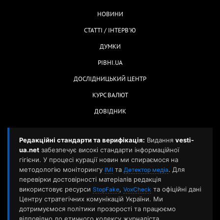
НОВИНИ
СТАТТІ / ІНТЕРВ'Ю
ДУМКИ
РІВНІ.UA
ДОСЛІДНИЦЬКИЙ ЦЕНТР
КУРС ВАЛЮТ
ДОВІДНИК
Редакційні стандарти та верифікація:
Видання
vesti-
ua.net
забезпечує високі стандарти інформаційної
гігієни. У процесі курації новин ми спираємося на
методологію моніторингу
та
. Для
ІМІ
Детектор медіа
перевірки достовірності матеріалів редакція
використовує ресурси
,
та офіційні дані
StopFake
VoxCheck
Центру стратегічних комунікацій України. Ми
дотримуємося політики прозорості та працюємо
відповідно до етичного кодексу журналіста.