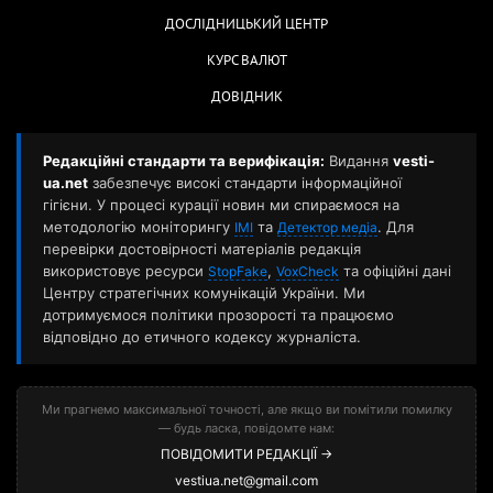
ДОСЛІДНИЦЬКИЙ ЦЕНТР
КУРС ВАЛЮТ
ДОВІДНИК
Редакційні стандарти та верифікація:
Видання
vesti-
ua.net
забезпечує високі стандарти інформаційної
гігієни. У процесі курації новин ми спираємося на
методологію моніторингу
та
. Для
ІМІ
Детектор медіа
перевірки достовірності матеріалів редакція
використовує ресурси
,
та офіційні дані
StopFake
VoxCheck
Центру стратегічних комунікацій України. Ми
дотримуємося політики прозорості та працюємо
відповідно до етичного кодексу журналіста.
Ми прагнемо максимальної точності, але якщо ви помітили помилку
— будь ласка, повідомте нам:
ПОВІДОМИТИ РЕДАКЦІЇ →
vestiua.net@gmail.com