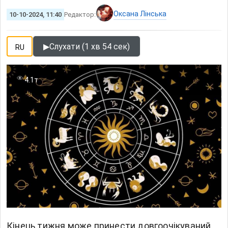
Оксана Лінська
10-10-2024, 11:40
Редактор:
▶
Слухати (1 хв 54 сек)
RU
4.1т
Кінець тижня може принести довгоочікуваний