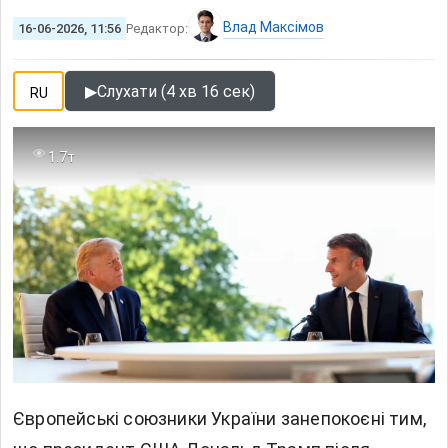
Влад Максімов
16-06-2026, 11:56
Редактор:
▶
Слухати (4 хв 16 сек)
RU
1.7т
Європейські союзники України занепокоєні тим,