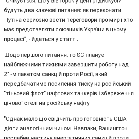
"Очікується, що у вівторок у центрі дискусій
будуть два ключові питання: як переконати
Путіна серйозно вести переговори про мир і хто
має представляти союзників України в цьому
процесі", - йдеться у статті.
Щодо першого питання, то ЄС планує
найближчими тижнями завершити роботу над
21-м пакетом санкцій проти Росії, який
передбачатиме посилення тиску на російський
"тіньовий флот" нафтових танкерів і збереження
цінової стелі на російську нафту.
"Однак мало що свідчить про готовність США
діяти аналогічним чином. Навпаки, Вашингтон
послабив частину енергетичних санкцій проти