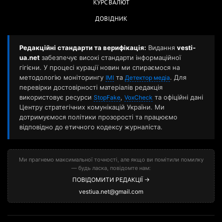
КУРС ВАЛЮТ
ДОВІДНИК
Редакційні стандарти та верифікація:
Видання
vesti-
ua.net
забезпечує високі стандарти інформаційної
гігієни. У процесі курації новин ми спираємося на
методологію моніторингу
та
. Для
ІМІ
Детектор медіа
перевірки достовірності матеріалів редакція
використовує ресурси
,
та офіційні дані
StopFake
VoxCheck
Центру стратегічних комунікацій України. Ми
дотримуємося політики прозорості та працюємо
відповідно до етичного кодексу журналіста.
Ми прагнемо максимальної точності, але якщо ви помітили помилку
— будь ласка, повідомте нам:
ПОВІДОМИТИ РЕДАКЦІЇ →
vestiua.net@gmail.com