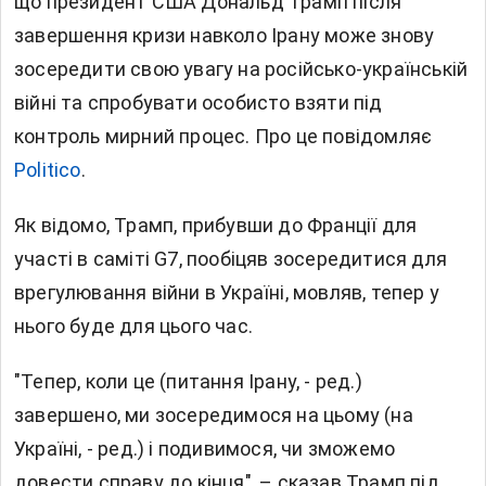
що президент США
Дональд Трамп
після
завершення кризи навколо Ірану може знову
зосередити свою увагу на російсько-українській
війні та спробувати особисто взяти під
контроль мирний процес. Про це повідомляє
Politico
.
Як відомо, Трамп, прибувши до Франції для
участі в саміті G7, пообіцяв зосередитися для
врегулювання війни в Україні, мовляв, тепер у
нього буде для цього час.
"Тепер, коли це (питання Ірану, - ред.)
завершено, ми зосередимося на цьому (на
Україні, - ред.) і подивимося, чи зможемо
довести справу до кінця", – сказав Трамп під