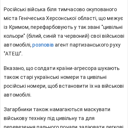
Російські війська біля тимчасово окупованого
міста Генічеська Херсонської області, що межує
із Кримом, перефарбовують у так звані "цивільні
кольори" (білий, синій та червоний) свої військові
автомобілі,
розповів
агент партизанського руху
"АТЕШ".
Вказано, що солдати країни-агресора шукають
також старі українські номери та цивільні
російські номери, щоб встановити їх на військові
автомобілі.
Загарбники також намагаються маскувати
військову техніку під цивільну та для
перевезення пального почали задіювати легкові