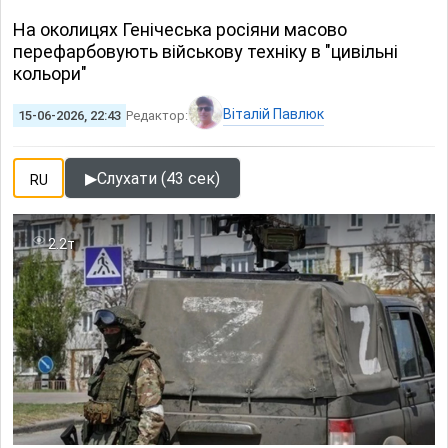
На околицях Генічеська росіяни масово
перефарбовують військову техніку в "цивільні
кольори"
Віталій Павлюк
15-06-2026, 22:43
Редактор:
▶
Слухати (43 сек)
RU
2.2т