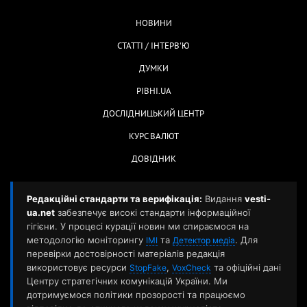
НОВИНИ
СТАТТІ / ІНТЕРВ'Ю
ДУМКИ
РІВНІ.UA
ДОСЛІДНИЦЬКИЙ ЦЕНТР
КУРС ВАЛЮТ
ДОВІДНИК
Редакційні стандарти та верифікація:
Видання
vesti-
ua.net
забезпечує високі стандарти інформаційної
гігієни. У процесі курації новин ми спираємося на
методологію моніторингу
та
. Для
ІМІ
Детектор медіа
перевірки достовірності матеріалів редакція
використовує ресурси
,
та офіційні дані
StopFake
VoxCheck
Центру стратегічних комунікацій України. Ми
дотримуємося політики прозорості та працюємо