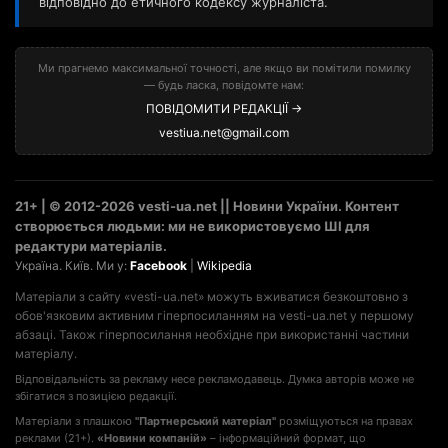
відповідно до етичного кодексу журналіста.
Ми прагнемо максимальної точності, але якщо ви помітили помилку
— будь ласка, повідомте нам:
ПОВІДОМИТИ РЕДАКЦІЇ →
vestiua.net@gmail.com
21+ | © 2012-2026 vesti-ua.net || Новини України. Контент
створюється людьми: ми не використовуємо ШІ для
редактури матеріалів.
Україна. Київ. Ми у:
Facebook
|
Wikipedia
Матеріали з сайту «vesti-ua.net» можуть вживатися безкоштовно з
обов'язковим активним гіперпосиланням на vesti-ua.net у першому
абзаці. Також гіперпосилання необхідне при використанні частини
матеріалу.
Відповідальність за рекламу несе рекламодавець. Думка авторів може не
збігатися з позицією редакції.
Матеріали з плашкою
"Партнерський матеріал"
розміщуються на правах
реклами (21+).
«Новини компаній»
– інформаційний формат, що