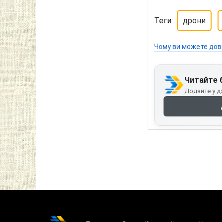
Теги:
дрони
Чому ви можете дов
Читайте 
Додайте у д