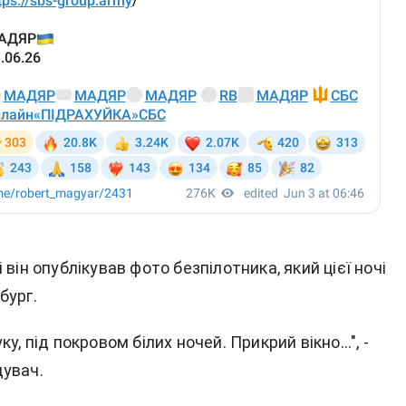
 він опублікував фото безпілотника, який цієї ночі
бург.
у, під покровом білих ночей. Прикрий вікно...", -
увач.