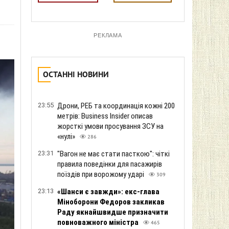
РЕКЛАМА
ОСТАННІ НОВИНИ
23:55
Дрони, РЕБ та координація кожні 200
метрів: Business Insider описав
жорсткі умови просування ЗСУ на
«нулі»
286
23:31
"Вагон не має стати пасткою": чіткі
правила поведінки для пасажирів
поїздів при ворожому ударі
309
23:13
«Шанси є завжди»: екс-глава
Міноборони Федоров закликав
Раду якнайшвидше призначити
повноважного міністра
465