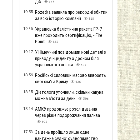
діб
647
19:55
Rozetka заявила про рекордні збитки
за всю історію компанії
318
19:36
Українська балістична ракета FP-7
вже проходить сертифікацію, - Fire
Point
383
19:17
У Німеччині повідомили нові деталі з
приводу інциденту з дроном біля
українського літака
363
18:56
Російські силовики масово вивозять
свої сім'ї з Криму
426
18:35
Дієтологи уточнили, скільки кавуна
можна з'їсти за день
306
18:14
АМКУ продовжує розслідування
через різке подорожчання палива
303
17:53
За день пройшло лише одне
вантажне судно: судноплавство