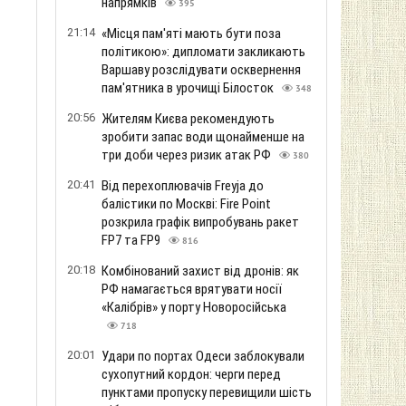
напрямків
395
21:14
«Місця пам'яті мають бути поза
політикою»: дипломати закликають
Варшаву розслідувати осквернення
пам'ятника в урочищі Білосток
348
20:56
Жителям Києва рекомендують
зробити запас води щонайменше на
три доби через ризик атак РФ
380
20:41
Від перехоплювачів Freyja до
балістики по Москві: Fire Point
розкрила графік випробувань ракет
FP7 та FP9
816
20:18
Комбінований захист від дронів: як
РФ намагається врятувати носії
«Калібрів» у порту Новоросійська
718
20:01
Удари по портах Одеси заблокували
сухопутний кордон: черги перед
пунктами пропуску перевищили шість