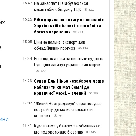
"
15:47
На Закарпатті відбуваються
масштабні обшуки у ТЦК
321
15:26
РФ вдарила по потягу на вокзалі в
их
Харківській області: є загиблі та
багато поранених
964
15:05
Ціни на пальне: експерт дав
а
обнадійливий прогноз
330
14:44
Внаслідок атаки на цивільне судно на
Одещині загинув український моряк
л
327
14:23
Супер-Ель-Ніньо незабаром може
наблизити клімат Землі до
критичної межі, – вчений
386
14:02
"Живий Нострадамус" спрогнозував
нову війну: де може спалахнути
конфлікт
2т
щини
13:41
Курс валют у банках та обмінниках:
що подорожчало 6 серпня
345