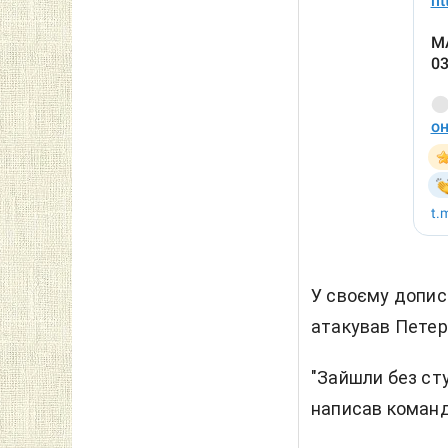
У своєму дописі
атакував Петер
"Зайшли без стук
написав команд