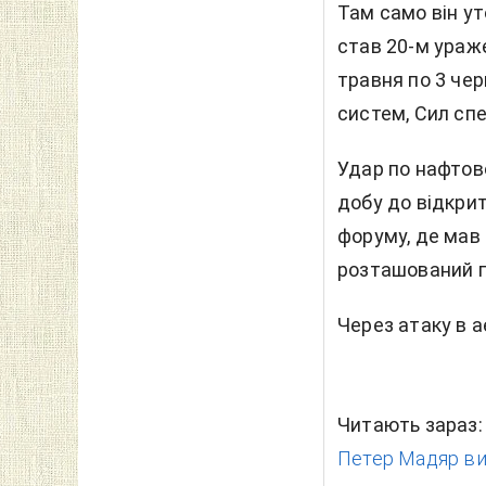
Там само він у
став 20-м ураже
травня по 3 чер
систем, Сил спе
Удар по нафтово
добу до відкри
форуму, де мав
розташований п
Через атаку в 
Читають зараз
Петер Мадяр ви