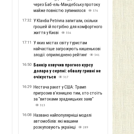
через Баб-ель-Мандебську протоку
майже повністю зупинилося
376
17:32
У Klavdia Petrivna запитали, скільки
грошей їй потрібно для комфортного
життя у Києві
356
17:11
У яких містах світу туристам
найчастіше загрожують кишенькові
злодії: оприлюднено рейтинг
341
16:50
Банкір озвучив прогноз курсу
долара у серпні: обвалу гривні не
очікується
317
16:29
Нестача ракет у США: Трамп
пригрозив в'язницею тим, хто стоїть
за "витоками зрадницьких заяв"
313
16:08
Названо найпопулярніші моделі
автомобілів: які машини
розкуповують українці
289