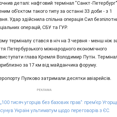
точнив деталі: нафтовий термінал "Санкт-Петербург
ним об'єктом такого типу за останні 33 доби - з 1
вня. Удар здійснила спільна операція Сил безпілотн
ціальних операцій, СБУ та ГУР.
му терміналу стався в ніч на 3 червня - менш ніж з
ття Петербурзького міжнародного економічного
 виступати глава Кремля Володимир Путін. Терміна
риблизно за 17 км від майданчика форуму.
аеропорту Пулково затримали десятки авіарейсів.
РЕКЛАМА
:
„100 тисяч угорців без базових прав“: прем'єр Угор
сунув Україні ультиматум щодо переговорів з ЄС.