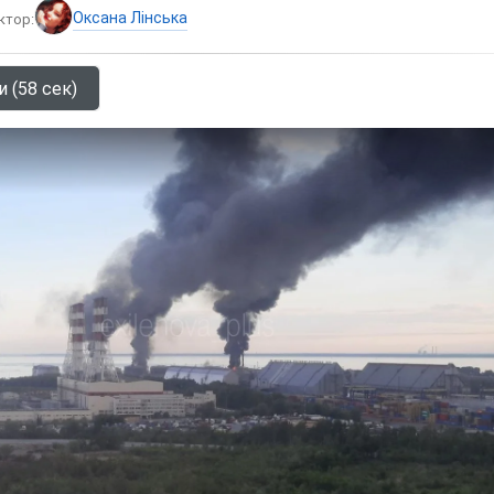
Оксана Лінська
ктор:
и (58 сек)