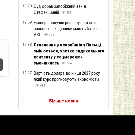
13:20
Суд обрав запобіжний захід
Стефанішиній
353
12:59
Експерт озвучив реальну вартість
пального: які цінники мають бути на
АЗС
558
12:38
Ставлення до українців у Польщі
змінюється, частка радикального
контенту у соцмережах
зменшилась
366
12:17
Вартість долара до кінця 2027 року:
який курс прогнозують економісти
455
Більше новин