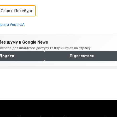
Санкт-Петебург
іряти Vesti-UA
без шуму в Google News
жерела для швидкого доступу та підпишіться на стрічку
Додати
Підписатися