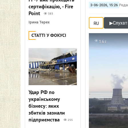
FP-7 вже проходить
3-06-2026, 15:26
Реда
сертифікацію, - Fire
Point
383
Ірина Терех
▶
Слухат
RU
СТАТТІ У ФОКУСІ
1.6т
Удар РФ по
українському
бізнесу: яких
збитків зазнали
підприємства
255