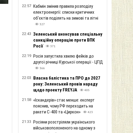
22:57
Кабмін змінив правила розподілу
електроенергії: списки критичних
об'єктів поділять на зимові та літні
327
22:43
Зеленський анонсував спеціальну
санкційну операцію проти ВПК
Росії
371
22:19
Росія запустила хвилю фейків до
другої річниці Курської операції - ЦПД
366
22:03
Власна балістика та ПРО до 2027
року: Зеленський провів нараду
щодо проекту FREYJA
405
21:58
«Іскандерів» стає менше: експерт
пояснив, чому РФ переходить на
ракети С-400 та «Циркон»
423
21:33
Росіяни розстріляли українського
військовополоненого на одному з