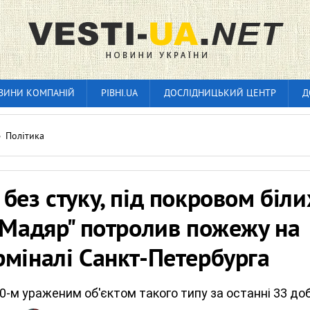
ВИНИ КОМПАНІЙ
РІВНІ.UA
ДОСЛІДНИЦЬКИЙ ЦЕНТР
Д
»
Політика
без стуку, під покровом біли
"Мадяр" потролив пожежу на
міналі Санкт-Петербурга
0-м ураженим об'єктом такого типу за останні 33 до