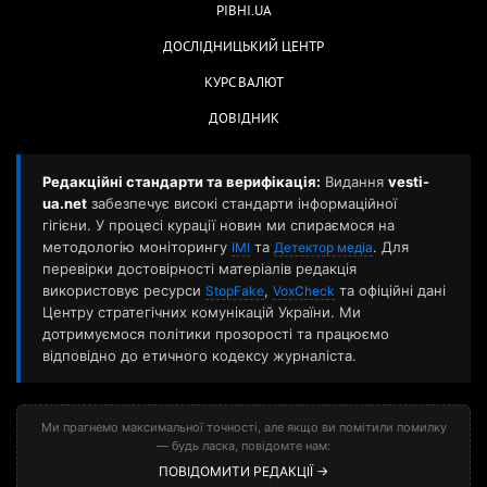
РІВНІ.UA
ДОСЛІДНИЦЬКИЙ ЦЕНТР
КУРС ВАЛЮТ
ДОВІДНИК
Редакційні стандарти та верифікація:
Видання
vesti-
ua.net
забезпечує високі стандарти інформаційної
гігієни. У процесі курації новин ми спираємося на
методологію моніторингу
та
. Для
ІМІ
Детектор медіа
перевірки достовірності матеріалів редакція
використовує ресурси
,
та офіційні дані
StopFake
VoxCheck
Центру стратегічних комунікацій України. Ми
дотримуємося політики прозорості та працюємо
відповідно до етичного кодексу журналіста.
Ми прагнемо максимальної точності, але якщо ви помітили помилку
— будь ласка, повідомте нам:
ПОВІДОМИТИ РЕДАКЦІЇ →