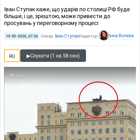
Іван Ступак каже, що ударів по столиці РФ буде
більше, і це, зрештою, може привести до
просувань у переговорному процесі
Інна Волєва
Іван Ступак
19-05-2026, 07:36
Спікер:
Редактор:
▶
Слухати (1 хв 58 сек)
RU
3.5т