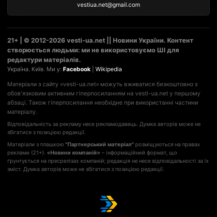
vestiua.net@gmail.com
21+ | © 2012-2026 vesti-ua.net || Новини України. Контент
створюється людьми: ми не використовуємо ШІ для
редактури матеріалів.
Україна. Київ. Ми у:
Facebook
|
Wikipedia
Матеріали з сайту «vesti-ua.net» можуть вживатися безкоштовно з
обов'язковим активним гіперпосиланням на vesti-ua.net у першому
абзаці. Також гіперпосилання необхідне при використанні частини
матеріалу.
Відповідальність за рекламу несе рекламодавець. Думка авторів може не
збігатися з позицією редакції.
Матеріали з плашкою
"Партнерський матеріал"
розміщуються на правах
реклами (21+).
«Новини компаній»
– інформаційний формат, що
ґрунтується на пресрелізах компаній; редакція не несе відповідальності за їх
зміст. Думка авторів може не збігатися з позицією редакції.