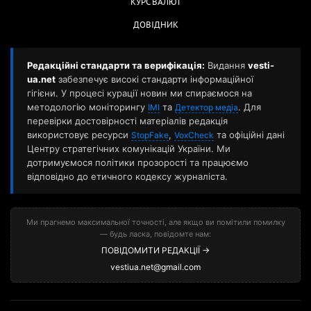
КУРС ВАЛЮТ
ДОВІДНИК
Редакційні стандарти та верифікація:
Видання
vesti-
ua.net
забезпечує високі стандарти інформаційної
гігієни. У процесі курації новин ми спираємося на
методологію моніторингу
та
. Для
ІМІ
Детектор медіа
перевірки достовірності матеріалів редакція
використовує ресурси
,
та офіційні дані
StopFake
VoxCheck
Центру стратегічних комунікацій України. Ми
дотримуємося політики прозорості та працюємо
відповідно до етичного кодексу журналіста.
Ми прагнемо максимальної точності, але якщо ви помітили помилку
— будь ласка, повідомте нам:
ПОВІДОМИТИ РЕДАКЦІЇ →
vestiua.net@gmail.com