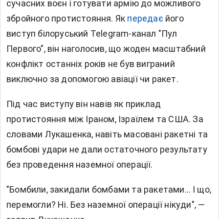
сучасних воєн і готувати армію до можливого
збройного протистояння. Як
передає
його
виступ білоруський Telegram-канал "Пул
Первого", він наголосив, що жоден масштабний
конфлікт останніх років не був виграний
виключно за допомогою авіації чи ракет.
Під час виступу він навів як приклад
протистояння між Іраном, Ізраїлем та США. За
словами Лукашенка, навіть масовані ракетні та
бомбові удари не дали остаточного результату
без проведення наземної операції.
"Бомбили, закидали бомбами та ракетами… І що,
перемогли? Ні. Без наземної операції нікуди", —