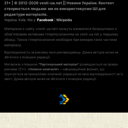
21+ | © 2012-2026 vesti-ua.net || Новини України. Контент
створюється людьми: ми не використовуємо ШІ для
редактури матеріалів.
Україна. Київ. Ми у:
Facebook
|
Wikipedia
Матеріали з сайту «vesti-ua.net» можуть вживатися безкоштовно з
обов'язковим активним гіперпосиланням на vesti-ua.net у першому
абзаці. Також гіперпосилання необхідне при використанні частини
матеріалу.
Відповідальність за рекламу несе рекламодавець. Думка авторів може не
збігатися з позицією редакції.
Матеріали з плашкою
"Партнерський матеріал"
розміщуються на правах
реклами (21+).
«Новини компаній»
– інформаційний формат, що
ґрунтується на пресрелізах компаній; редакція не несе відповідальності за їх
зміст. Думка авторів може не збігатися з позицією редакції.