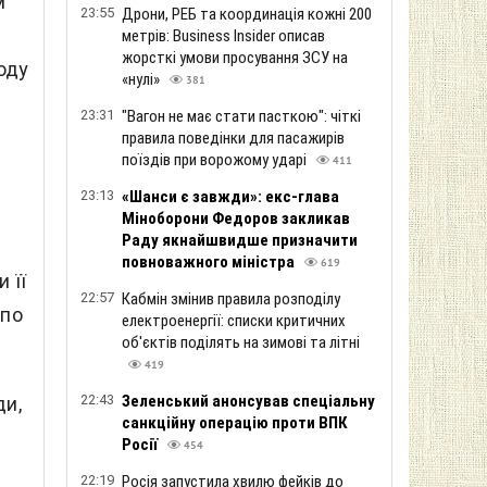
м
23:55
Дрони, РЕБ та координація кожні 200
метрів: Business Insider описав
жорсткі умови просування ЗСУ на
оду
«нулі»
381
23:31
"Вагон не має стати пасткою": чіткі
правила поведінки для пасажирів
поїздів при ворожому ударі
411
23:13
«Шанси є завжди»: екс-глава
Міноборони Федоров закликав
Раду якнайшвидше призначити
повноважного міністра
619
 її
22:57
Кабмін змінив правила розподілу
 по
електроенергії: списки критичних
об'єктів поділять на зимові та літні
419
22:43
Зеленський анонсував спеціальну
ди,
санкційну операцію проти ВПК
Росії
454
22:19
Росія запустила хвилю фейків до