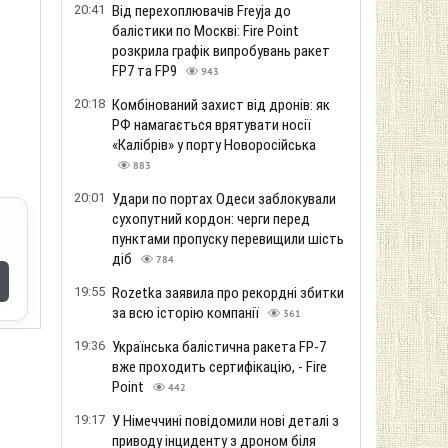
20:41
Від перехоплювачів Freyja до
балістики по Москві: Fire Point
розкрила графік випробувань ракет
FP7 та FP9
943
20:18
Комбінований захист від дронів: як
РФ намагається врятувати носії
«Калібрів» у порту Новоросійська
883
20:01
Удари по портах Одеси заблокували
сухопутний кордон: черги перед
пунктами пропуску перевищили шість
діб
784
19:55
Rozetka заявила про рекордні збитки
за всю історію компанії
361
19:36
Українська балістична ракета FP-7
вже проходить сертифікацію, - Fire
Point
442
19:17
У Німеччині повідомили нові деталі з
приводу інциденту з дроном біля