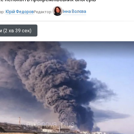
Інна Волєва
Юрій Федоров
ер:
Редактор:
 (2 хв 39 сек)