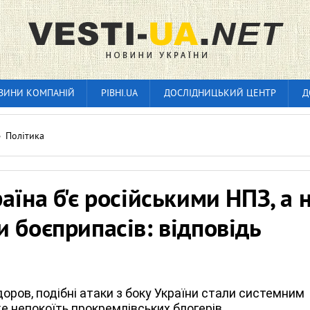
ВИНИ КОМПАНІЙ
РІВНІ.UA
ДОСЛІДНИЦЬКИЙ ЦЕНТР
Д
»
Політика
аїна б'є російськими НПЗ, а 
 боєприпасів: відповідь
а
оров, подібні атаки з боку України стали системним
е непокоїть прокремлівських блогерів