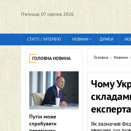
П'ятниця, 07 серпня 2026
СТАТТІ / ІНТЕРВ'Ю
НОВИНИ
ДУМКИ
НО
Головна
»
Новини
ГОЛОВНА НОВИНА
Чому Укр
складами
експерт
Путін може
спробувати
Як зазначив Фед
явищем, що дуж