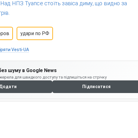
:
Над НПЗ Туапсе стоїть завіса диму, що видно за
рів.
оров
удари по РФ
іряти Vesti-UA
без шуму в Google News
жерела для швидкого доступу та підпишіться на стрічку
Додати
Підписатися