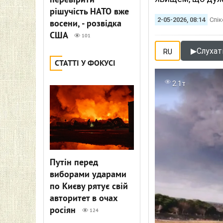
перевірити
рішучість НАТО вже
2-05-2026, 08:14
Спік
восени, - розвідка
США
101
▶
Слухати
RU
СТАТТІ У ФОКУСІ
2.1т
Путін перед
виборами ударами
по Києву рятує свій
авторитет в очах
росіян
124