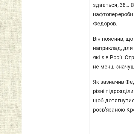
здається, 38… В
нафтопереробни
Федоров.
Він пояснив, що
наприклад, для 
які є в Росії. 
не менш значущ
Як зазначив Фе
різні підрозділ
щоб дотягнутися
розв’язаною Кр