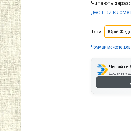
Читають зараз
десятки кіломет
Теги:
Юрій Фед
Чому ви можете дов
Читайте 
Додайте у д