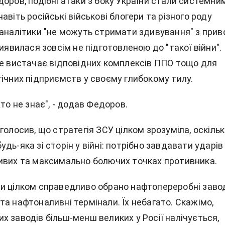
оров, подібні атаки з боку України стали системни
авіть російські військові блогери та різного роду
 аналітики "не можуть стримати здивування" з прив
виявилася зовсім не підготовленою до "такої війни".
не вистачає відповідних комплексів ППО тощо для
гічних підприємств у своєму глибокому тилу.
хто не знає", - додав Федоров.
голосив, що стратегія ЗСУ цілком зрозуміла, оскільки
дь-яка зі сторін у війні: потрібно завдавати ударів
ивих та максимально болючих точках противника.
и цілком справедливо обрано нафтопереробні заво
а нафтоналивні термінали. Їх небагато. Скажімо,
 заводів більш-менш великих у Росії налічується,