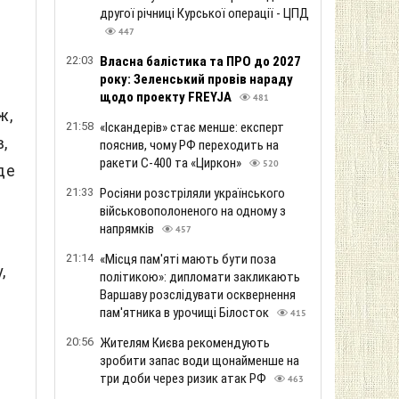
другої річниці Курської операції - ЦПД
447
22:03
Власна балістика та ПРО до 2027
року: Зеленський провів нараду
щодо проекту FREYJA
481
ж,
21:58
«Іскандерів» стає менше: експерт
,
пояснив, чому РФ переходить на
ракети С-400 та «Циркон»
520
де
21:33
Росіяни розстріляли українського
військовополоненого на одному з
напрямків
457
21:14
«Місця пам'яті мають бути поза
,
політикою»: дипломати закликають
Варшаву розслідувати осквернення
,
пам'ятника в урочищі Білосток
415
20:56
Жителям Києва рекомендують
зробити запас води щонайменше на
три доби через ризик атак РФ
463