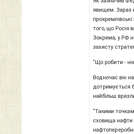
Як зазначив Фед
явищем. Зараз н
прокремлівські
того, що Росія 
Зокрема, у РФ 
захисту страте
"Що робити - ні
Водночас він на
дотримується бу
найбільш вразл
"Такими точкам
сховища нафти т
нафтопереробних