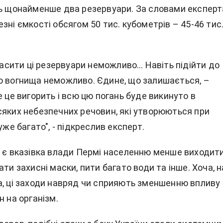
ть щонайменше два резервуари. За словами експерт
зні ємкості обсягом 50 тис. кубометрів – 45-46 тис
агасити ці резервуари неможливо… Навіть підійти до
о вогнища неможливо. Єдине, що залишається, –
е це вигорить і всю цю погань буде викинуто в
сяких небезпечних речовин, які утворюються при
уже багато", - підкреслив експерт.
 є вказівка ​​влади Пермі населенню менше виходит
ати захисні маски, пити багато води та інше. Хоча, н
а, ці заходи навряд чи сприяють зменшенню впливу
н на організм.