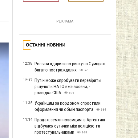
РЕКЛАМА
ОСТАННІ НОВИНИ
12:38
Росіяни вдарили по ринку на Сумщині,
багато постраждалих
37
12:17
Путін може спробувати перевірити
рішучість НАТО вже восени, -
розвідка США
101
11:35
Українцям за кордоном спростили
оформлення чи обмін паспорта
164
11:14
Продаж землі іноземцям: в Аргентині
відбулися сутички між поліцією та
протестувальниками
168