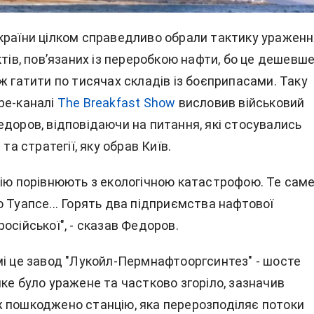
країни цілком справедливо обрали тактику уражен
ктів, пов’язаних із переробкою нафти, бо це дешевше
ж гатити по тисячах складів із боєприпасами. Таку
be-каналі
The Breakfast Show
висловив військовий
едоров, відповідаючи на питання, які стосувались
 та стратегії, яку обрав Київ.
цію порівнюють з екологічною катастрофою. Те саме
 Туапсе... Горять два підприємства нафтової
осійської", - сказав Федоров.
мі це завод "Лукойл-Пермнафтооргсинтез" - шосте
ке було уражене та частково згоріло, зазначив
 пошкоджено станцію, яка перерозподіляє потоки