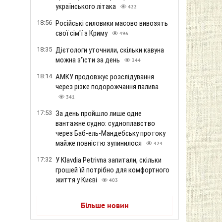
українського літака
422
18:56
Російські силовики масово вивозять
свої сім'ї з Криму
496
18:35
Дієтологи уточнили, скільки кавуна
можна з'їсти за день
344
18:14
АМКУ продовжує розслідування
через різке подорожчання палива
341
17:53
За день пройшло лише одне
вантажне судно: судноплавство
через Баб-ель-Мандебську протоку
майже повністю зупинилося
424
17:32
У Klavdia Petrivna запитали, скільки
грошей їй потрібно для комфортного
життя у Києві
403
Більше новин