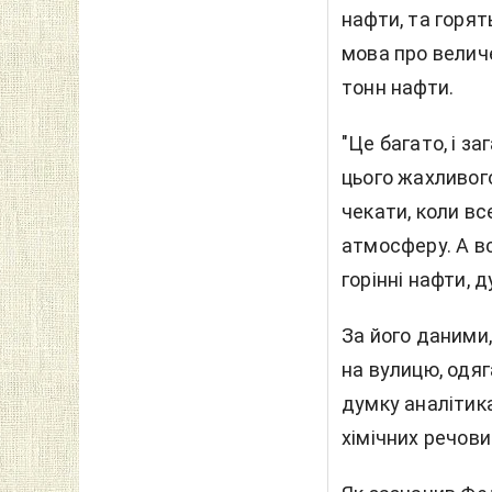
нафти, та горя
мова про величе
тонн нафти.
"Це багато, і з
цього жахливог
чекати, коли вс
атмосферу. А в
горінні нафти, д
За його даними,
на вулицю, одяг
думку аналітик
хімічних речови