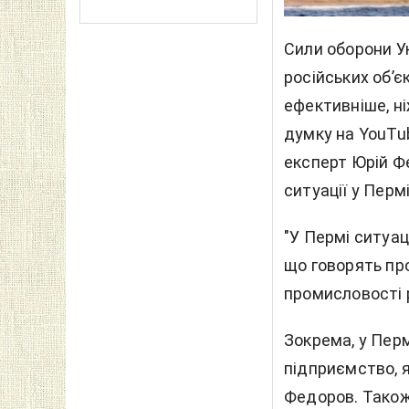
Сили оборони У
російських об’є
ефективніше, ні
думку на YouTu
експерт Юрій Ф
ситуації у Пермі
"У Пермі ситуа
що говорять про
промисловості р
Зокрема, у Пер
підприємство, я
Федоров. Також