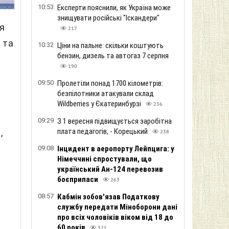
10:53
Експерти пояснили, як Україна може
знищувати російські "Іскандери"
ня
217
 та
10:32
Ціни на пальне: скільки коштують
бензин, дизель та автогаз 7 серпня
190
09:50
Пролетіли понад 1700 кілометрів:
безпілотники атакували склад
Wildberries у Єкатеринбурзі
236
09:29
З 1 вересня підвищується заробітна
плата педагогів, - Корецький
,
238
09:08
Інцидент в аеропорту Лейпцига: у
Німеччині спростували, що
український Ан-124 перевозив
боєприпаси
263
08:57
Кабмін зобов'язав Податкову
службу передати Міноборони дані
про всіх чоловіків віком від 18 до
60 років
321