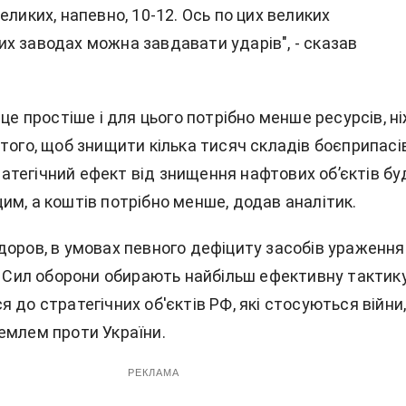
еликих, напевно, 10-12. Ось по цих великих
х заводах можна завдавати ударів", - сказав
 це простіше і для цього потрібно менше ресурсів, ні
того, щоб знищити кілька тисяч складів боєприпасів
Стратегічний ефект від знищення нафтових об’єктів бу
им, а коштів потрібно менше, додав аналітик.
доров, в умовах певного дефіциту засобів ураження
и Сил оборони обирають найбільш ефективну тактику
 до стратегічних об'єктів РФ, які стосуються війни
емлем проти України.
РЕКЛАМА