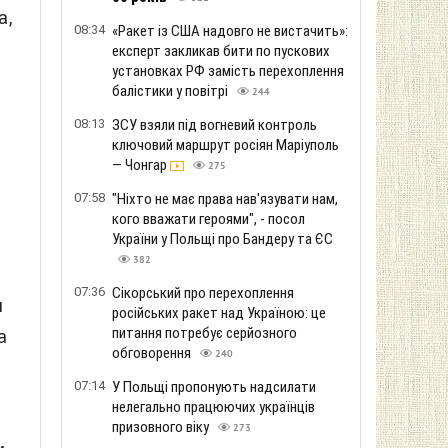
а,
08:34
«Ракет із США надовго не вистачить»:
.
експерт закликав бити по пускових
установках РФ замість перехоплення
балістики у повітрі
244
08:13
ЗСУ взяли під вогневий контроль
ключовий маршрут росіян Маріуполь
— Чонгар
275
07:58
"Ніхто не має права нав'язувати нам,
кого вважати героями", - посол
України у Польщі про Бандеру та ЄС
382
07:36
Сікорський про перехоплення
и
російських ракет над Україною: це
питання потребує серйозного
а
обговорення
240
07:14
У Польщі пропонують надсилати
нелегально працюючих українців
призовного віку
273