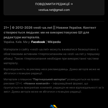
ПОВІДОМИТИ РЕДАКЦІЇ →
vestiua.net@gmail.com
21+ | © 2012-2026 vesti-ua.net || Новини України. Контент
створюється людьми: ми не використовуємо ШІ для
редактури матеріалів.
Україна. Київ. Ми у:
Facebook
|
Wikipedia
Матеріали з сайту «vesti-ua.net» можуть вживатися безкоштовно з
обов'язковим активним гіперпосиланням на vesti-ua.net у першому
абзаці. Також гіперпосилання необхідне при використанні частини
матеріалу.
Відповідальність за рекламу несе рекламодавець. Думка авторів може не
збігатися з позицією редакції.
Матеріали з плашкою
"Партнерський матеріал"
розміщуються на правах
реклами (21+).
«Новини компаній»
– інформаційний формат, що
ґрунтується на пресрелізах компаній; редакція не несе відповідальності за їх
зміст. Думка авторів може не збігатися з позицією редакції.