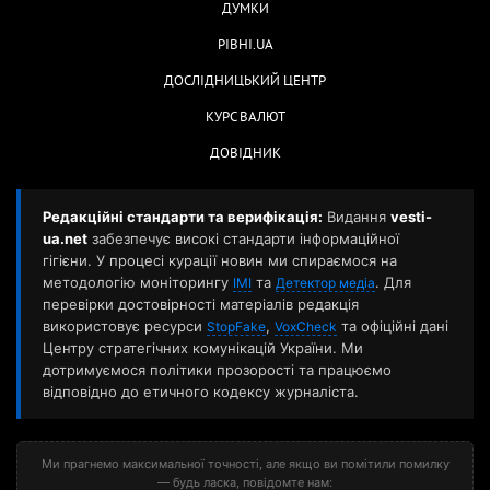
ДУМКИ
РІВНІ.UA
ДОСЛІДНИЦЬКИЙ ЦЕНТР
КУРС ВАЛЮТ
ДОВІДНИК
Редакційні стандарти та верифікація:
Видання
vesti-
ua.net
забезпечує високі стандарти інформаційної
гігієни. У процесі курації новин ми спираємося на
методологію моніторингу
та
. Для
ІМІ
Детектор медіа
перевірки достовірності матеріалів редакція
використовує ресурси
,
та офіційні дані
StopFake
VoxCheck
Центру стратегічних комунікацій України. Ми
дотримуємося політики прозорості та працюємо
відповідно до етичного кодексу журналіста.
Ми прагнемо максимальної точності, але якщо ви помітили помилку
— будь ласка, повідомте нам: