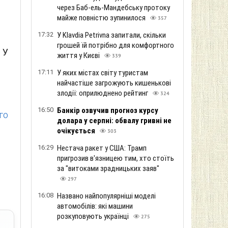
через Баб-ель-Мандебську протоку
майже повністю зупинилося
357
17:32
У Klavdia Petrivna запитали, скільки
грошей їй потрібно для комфортного
 У
життя у Києві
339
17:11
У яких містах світу туристам
найчастіше загрожують кишенькові
злодії: оприлюднено рейтинг
324
16:50
Банкір озвучив прогноз курсу
го
долара у серпні: обвалу гривні не
очікується
303
16:29
Нестача ракет у США: Трамп
пригрозив в'язницею тим, хто стоїть
за "витоками зрадницьких заяв"
297
16:08
Названо найпопулярніші моделі
автомобілів: які машини
розкуповують українці
275