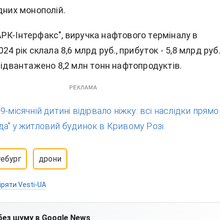
дних монополій.
РК-Інтерфакс", виручка нафтового терміналу в
24 рік склала 8,6 млрд руб., прибуток - 5,8 млрд руб.
відвантажено 8,2 млн тонн нафтопродуктів.
РЕКЛАМА
:
9-місячній дитині відірвало ніжку: всі наслідки прямо
а" у житловий будинок в Кривому Розі.
ебург
дрони
іряти Vesti-UA
без шуму в Google News