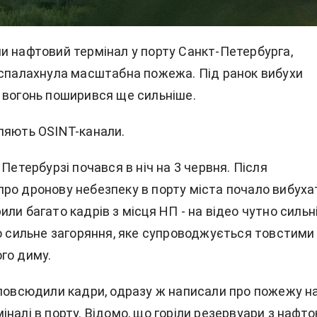
и нафтовий термінал у порту Санкт-Петербурга,
 спалахнула масштабна пожежа. Під ранок вибухи
 вогонь поширився ще сильніше.
ляють OSINT-канали.
 Петербурзі почався в ніч на 3 червня. Після
ро дронову небезпеку в порту міста почало вибуха
ли багато кадрів з місця НП - на відео чутно сильн
но сильне загоряння, яке супроводжується товстими
го диму.
зповсюдили кадри, одразу ж написали про пожежу н
налі в порту. Відомо, що горіли резервуари з нафто