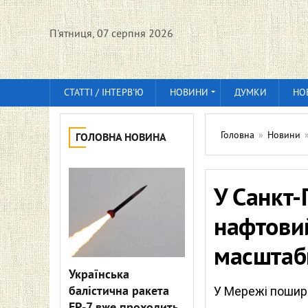
П'ятниця, 07 серпня 2026
СТАТТІ / ІНТЕРВ'Ю
НОВИНИ
ДУМКИ
НО
Головна
»
Новини
ГОЛОВНА НОВИНА
У Санкт-
нафтовий
масштаб
Українська
балістична ракета
У Мережі пошири