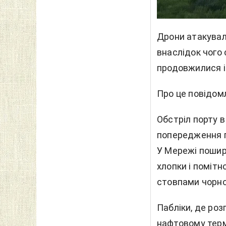
Дрони атакувал
внаслідок чого
продовжилися і
Про це повідом
Обстріл порту в
попередження п
У Мережі пошири
хлопки і поміт
стовпами чорно
Пабліки, де ро
нафтовому термі