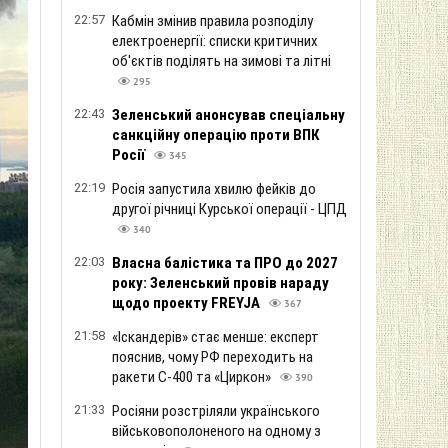
22:57
Кабмін змінив правила розподілу
електроенергії: списки критичних
об'єктів поділять на зимові та літні
295
22:43
Зеленський анонсував спеціальну
санкційну операцію проти ВПК
Росії
345
22:19
Росія запустила хвилю фейків до
другої річниці Курської операції - ЦПД
340
22:03
Власна балістика та ПРО до 2027
року: Зеленський провів нараду
щодо проекту FREYJA
367
21:58
«Іскандерів» стає менше: експерт
пояснив, чому РФ переходить на
ракети С-400 та «Циркон»
390
21:33
Росіяни розстріляли українського
військовополоненого на одному з