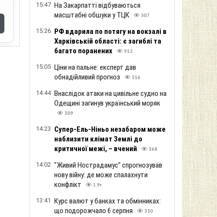
15:47
На Закарпатті відбуваються
масштабні обшуки у ТЦК
307
15:26
РФ вдарила по потягу на вокзалі в
Харківській області: є загиблі та
багато поранених
912
15:05
Ціни на пальне: експерт дав
обнадійливий прогноз
316
14:44
Внаслідок атаки на цивільне судно на
Одещині загинув український моряк
309
14:23
Супер-Ель-Ніньо незабаром може
наблизити клімат Землі до
критичної межі, – вчений
368
14:02
"Живий Нострадамус" спрогнозував
нову війну: де може спалахнути
конфлікт
1.9т
13:41
Курс валют у банках та обмінниках:
що подорожчало 6 серпня
330