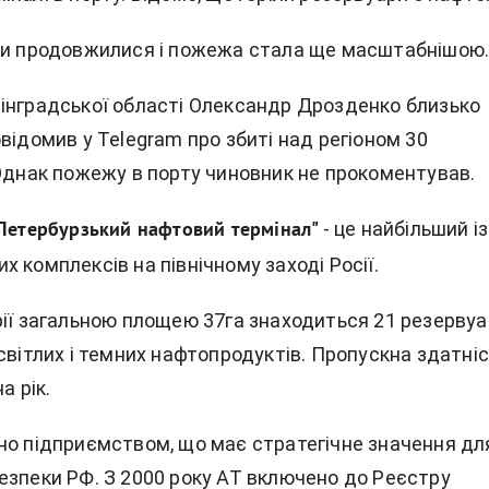
хи продовжилися і пожежа стала ще масштабнішою
інградської області Олександр Дрозденко близько
відомив у Telegram про збиті над регіоном 30
 Однак пожежу в порту чиновник не прокоментував.
- це найбільший із
"Петербурзький нафтовий термінал"
 комплексів на північному заході Росії.
рії загальною площею 37га знаходиться 21 резервуа
світлих і темних нафтопродуктів. Пропускна здатні
а рік.
но підприємством, що має стратегічне значення дл
езпеки РФ. З 2000 року АТ включено до Реєстру