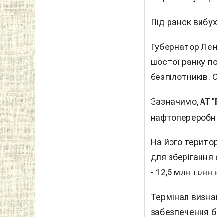
Під ранок вибу
Губернатор Лен
шостої ранку по
безпілотників.
Зазначимо,
АТ 
нафтопереробних
На його терито
для зберігання 
- 12,5 млн тонн н
Термінал визна
забезпечення б