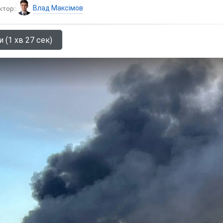
Влад Максімов
ктор:
 (1 хв 27 сек)