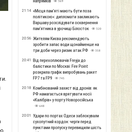
напрямків
369
21:14
«Місця пам'яті мають бути поза
політикою»: дипломати закликають
Варшаву розслідувати осквернення
пам'ятника в урочищі Білосток
320
20:56
Жителям Києва рекомендують
зробити запас води щонайменше на
три доби через ризик атак РФ
358
20:41
Від перехоплювачів Freyja до
балістики по Москві: Fire Point
розкрила графік випробувань ракет
FP7 та FP9
ти.
745
і
20:18
Комбінований захист від дронів: як
РФ намагається врятувати носії
«Калібрів» у порту Новоросійська
648
20:01
Удари по портах Одеси заблокували
а
сухопутний кордон: черги перед
пунктами пропуску перевищили шість
ю.