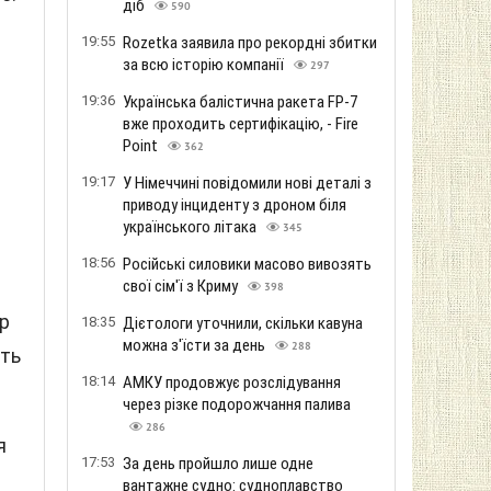
діб
590
19:55
Rozetka заявила про рекордні збитки
.
за всю історію компанії
297
19:36
Українська балістична ракета FP-7
вже проходить сертифікацію, - Fire
Point
362
19:17
У Німеччині повідомили нові деталі з
приводу інциденту з дроном біля
українського літака
345
18:56
Російські силовики масово вивозять
свої сім'ї з Криму
398
р
18:35
Дієтологи уточнили, скільки кавуна
можна з'їсти за день
288
сть
18:14
АМКУ продовжує розслідування
через різке подорожчання палива
286
я
17:53
За день пройшло лише одне
вантажне судно: судноплавство