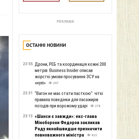
РЕКЛАМА
ОСТАННІ НОВИНИ
23:55
Дрони, РЕБ та координація кожні 200
метрів: Business Insider описав
жорсткі умови просування ЗСУ на
«нулі»
247
23:31
"Вагон не має стати пасткою": чіткі
правила поведінки для пасажирів
поїздів при ворожому ударі
278
23:13
«Шанси є завжди»: екс-глава
Міноборони Федоров закликав
Раду якнайшвидше призначити
повноважного міністра
415