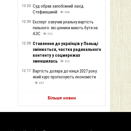
13:20
Суд обрав запобіжний захід
Стефанішиній
340
12:59
Експерт озвучив реальну вартість
пального: які цінники мають бути на
АЗС
532
12:38
Ставлення до українців у Польщі
змінюється, частка радикального
контенту у соцмережах
зменшилась
351
12:17
Вартість долара до кінця 2027 року:
який курс прогнозують економісти
437
Більше новин