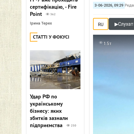
FP-7 вже проходить
3-06-2026, 09:29
Реда
сертифікацію, - Fire
Point
362
Ірина Терех
▶
Слухати
RU
СТАТТІ У ФОКУСІ
1.5т
Удар РФ по
українському
бізнесу: яких
збитків зазнали
підприємства
250