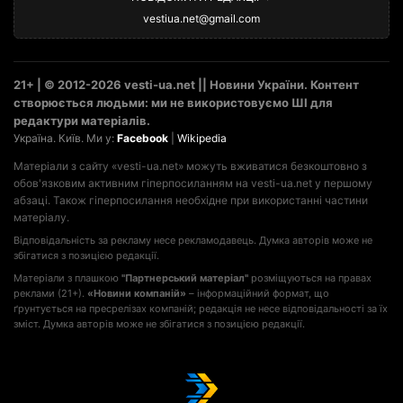
vestiua.net@gmail.com
21+ | © 2012-2026 vesti-ua.net || Новини України. Контент
створюється людьми: ми не використовуємо ШІ для
редактури матеріалів.
Україна. Київ. Ми у:
Facebook
|
Wikipedia
Матеріали з сайту «vesti-ua.net» можуть вживатися безкоштовно з
обов'язковим активним гіперпосиланням на vesti-ua.net у першому
абзаці. Також гіперпосилання необхідне при використанні частини
матеріалу.
Відповідальність за рекламу несе рекламодавець. Думка авторів може не
збігатися з позицією редакції.
Матеріали з плашкою
"Партнерський матеріал"
розміщуються на правах
реклами (21+).
«Новини компаній»
– інформаційний формат, що
ґрунтується на пресрелізах компаній; редакція не несе відповідальності за їх
зміст. Думка авторів може не збігатися з позицією редакції.