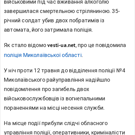
військовими
під час вживання алкоголю
завершилася смертельною стріляниною. 35-
річний солдат убив двох побратимів із
автомата, його затримала поліція.
Як стало відомо
, п
ро це повідомила
vesti-ua.net
поліція Миколаївської області
.
У ніч проти 12 травня до відділення поліції №4
Миколаївського райуправління надійшло
повідомлення про загибель двох
військовослужбовців із вогнепальними
пораненнями на місці несення служби.
На місце події прибули слідчі обласного
управління поліції, оперативники, криміналісти