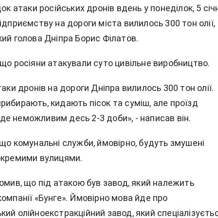
док атаки російських дронів вдень у понеділок, 5 січ
ідприємству на дороги міста вилилось 300 тон олії,
ий голова Дніпра Борис Філатов.
 що росіяни атакували суто цивільне виробництво.
таки дронів на дороги Дніпра вилилось 300 тон олії.
рибирають, кидають пісок та суміш, але проїзд
е неможливим десь 2-3 доби», - написав він.
 що комунальні служби, ймовірно, будуть змушені
окремими вулицями.
омив, що під атакою був завод, який належить
омпанії «Бунге». Ймовірно мова йде про
кий олійноекстракційний завод, який спеціалізуєть