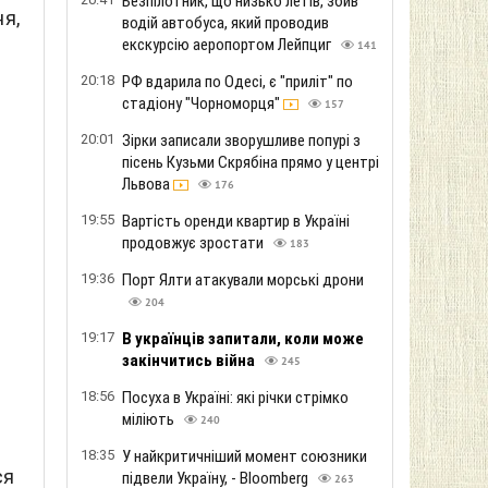
Безпілотник, що низько летів, збив
ня,
водій автобуса, який проводив
екскурсію аеропортом Лейпциг
141
20:18
РФ вдарила по Одесі, є "приліт" по
стадіону "Чорноморця"
157
20:01
Зірки записали зворушливе попурі з
пісень Кузьми Скрябіна прямо у центрі
Львова
176
19:55
Вартість оренди квартир в Україні
продовжує зростати
183
19:36
Порт Ялти атакували морські дрони
204
19:17
В українців запитали, коли може
закінчитись війна
245
18:56
Посуха в Україні: які річки стрімко
міліють
240
18:35
У найкритичніший момент союзники
ся
підвели Україну, - Bloomberg
263