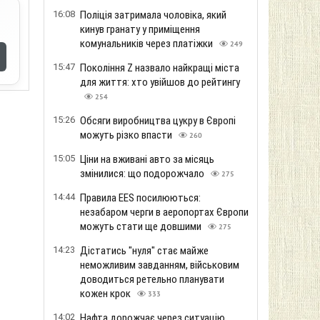
16:08
Поліція затримала чоловіка, який
кинув гранату у приміщення
комунальників через платіжки
249
15:47
Покоління Z назвало найкращі міста
для життя: хто увійшов до рейтингу
254
15:26
Обсяги виробництва цукру в Європі
можуть різко впасти
260
15:05
Ціни на вживані авто за місяць
змінилися: що подорожчало
275
14:44
Правила EES посилюються:
незабаром черги в аеропортах Європи
можуть стати ще довшими
275
14:23
Дістатись "нуля" стає майже
неможливим завданням, військовим
доводиться ретельно планувати
кожен крок
333
14:02
Нафта дорожчає через ситуацію