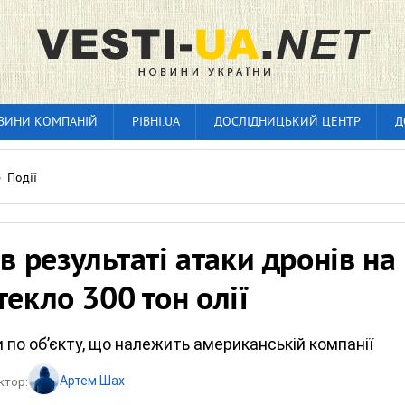
ВИНИ КОМПАНІЙ
РІВНІ.UA
ДОСЛІДНИЦЬКИЙ ЦЕНТР
Д
»
Події
 в результаті атаки дронів на
текло 300 тон олії
 по об’єкту, що належить американській компанії
Артем Шах
ктор: