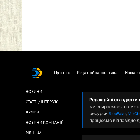
Про нас
Редакційна політика
Наша к
НОВИНИ
Редакційні стандарти 
СТАТТІ / ІНТЕРВ'Ю
ми спираємося на мет
ДУМКИ
ресурси
,
StopFake
VoxCh
працюємо відповідно д
НОВИНИ КОМПАНІЙ
РІВНІ.UA