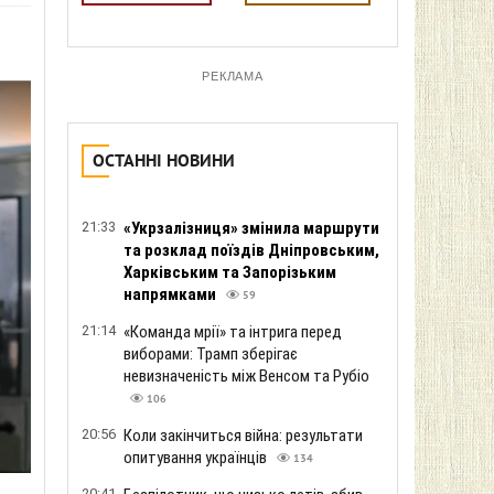
РЕКЛАМА
ОСТАННІ НОВИНИ
21:33
«Укрзалізниця» змінила маршрути
та розклад поїздів Дніпровським,
Харківським та Запорізьким
напрямками
59
21:14
«Команда мрії» та інтрига перед
виборами: Трамп зберігає
невизначеність між Венсом та Рубіо
106
20:56
Коли закінчиться війна: результати
опитування українців
134
20:41