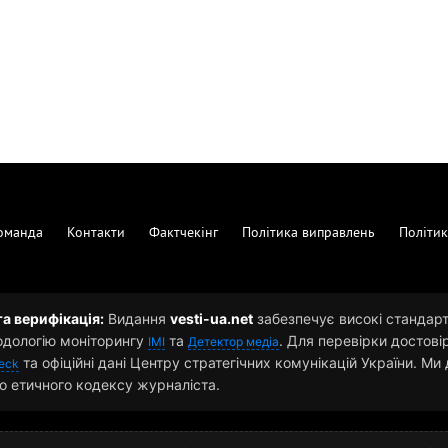
оманда
Контакти
Фактчекінг
Політика виправлень
Політик
та верифікація:
Видання
vesti-ua.net
забезпечує високі стандарти
одологію моніторингу
та
. Для перевірки достові
ІМІ
Детектор медіа
та офіційні дані Центру стратегічних комунікацій України. М
eck
о етичного кодексу журналіста.