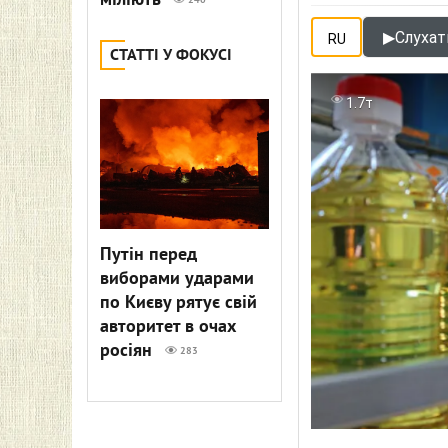
міліють
240
▶
Слухат
RU
СТАТТІ У ФОКУСІ
1.7т
Путін перед
виборами ударами
по Києву рятує свій
авторитет в очах
росіян
283