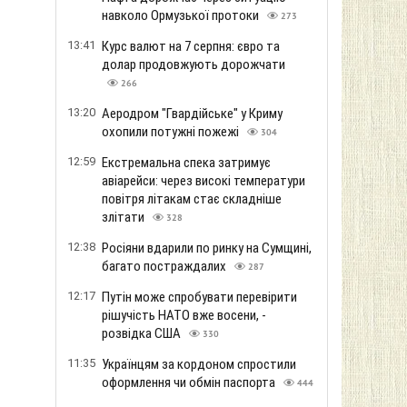
навколо Ормузької протоки
273
13:41
Курс валют на 7 серпня: євро та
долар продовжують дорожчати
266
13:20
Аеродром "Гвардійське" у Криму
охопили потужні пожежі
304
12:59
Екстремальна спека затримує
авіарейси: через високі температури
повітря літакам стає складніше
злітати
328
12:38
Росіяни вдарили по ринку на Сумщині,
багато постраждалих
287
12:17
Путін може спробувати перевірити
рішучість НАТО вже восени, -
розвідка США
330
11:35
Українцям за кордоном спростили
оформлення чи обмін паспорта
444