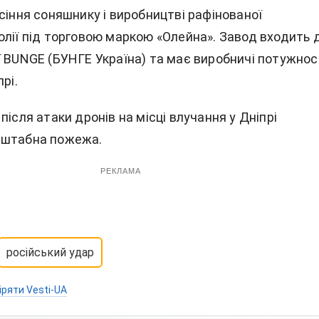
сіння соняшнику і виробництві рафінованої
олії під торговою маркою «Олейна». Завод входить 
ї BUNGE (БУНГЕ Україна) та має виробничі потужнос
рі.
після атаки дронів на місці влучання у Дніпрі
сштабна пожежа.
РЕКЛАМА
російський удар
іряти Vesti-UA