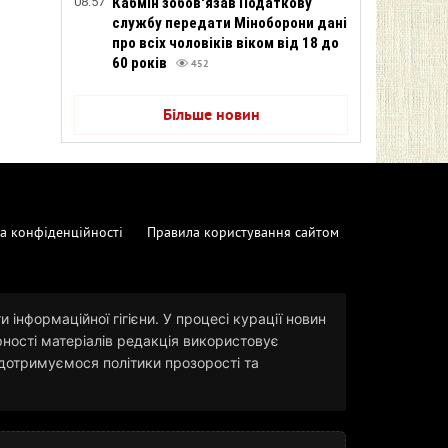
08:57
Кабмін зобов'язав Податкову
службу передати Міноборони дані
про всіх чоловіків віком від 18 до
60 років
452
Більше новин
а конфіденційності
Правила користування сайтом
 інформаційної гігієни. У процесі курації новин
рності матеріалів редакція використовує
и дотримуємося політики прозорості та