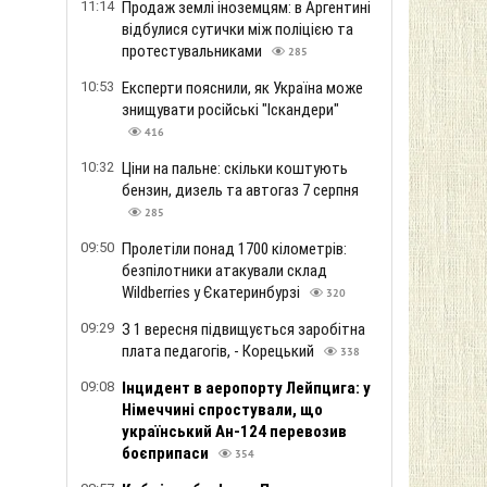
11:14
Продаж землі іноземцям: в Аргентині
відбулися сутички між поліцією та
протестувальниками
285
10:53
Експерти пояснили, як Україна може
знищувати російські "Іскандери"
416
10:32
Ціни на пальне: скільки коштують
бензин, дизель та автогаз 7 серпня
285
09:50
Пролетіли понад 1700 кілометрів:
безпілотники атакували склад
Wildberries у Єкатеринбурзі
320
09:29
З 1 вересня підвищується заробітна
плата педагогів, - Корецький
338
09:08
Інцидент в аеропорту Лейпцига: у
Німеччині спростували, що
український Ан-124 перевозив
боєприпаси
354