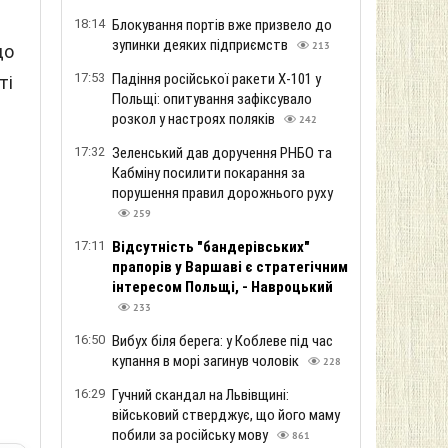
18:14
Блокування портів вже призвело до
зупинки деяких підприємств
213
до
17:53
Падіння російської ракети Х-101 у
ті
Польщі: опитування зафіксувало
розкол у настроях поляків
242
17:32
Зеленський дав доручення РНБО та
Кабміну посилити покарання за
порушення правил дорожнього руху
259
17:11
Відсутність "бандерівських"
прапорів у Варшаві є стратегічним
інтересом Польщі, - Навроцький
233
16:50
Вибух біля берега: у Коблеве під час
купання в морі загинув чоловік
228
16:29
Гучний скандал на Львівщині:
військовий стверджує, що його маму
побили за російську мову
861