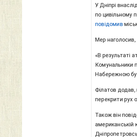
У Дніпрі внаслі
по цивільному п
повідомив
міськ
Мер наголосив,
«В результаті а
Комунальники п
Набережною буд
Філатов додав,
перекрити рух 
Також він повід
американській к
Дніпропетровсь