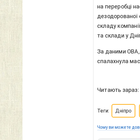
на переробці на
дезодорованої 
складу компані
та склади у Дніп
За даними ОВА, 
спалахнула ма
Читають зараз:
Теги:
Дніпро
Чому ви можете дов