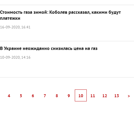
Стоимость газа зимой: Коболев рассказал, какими будут
платежки
16-09-2020, 16:41
В Украине неожиданно снизилась цена на газ
10-09-2020, 14:16
4
5
6
7
8
9
10
11
12
13
>