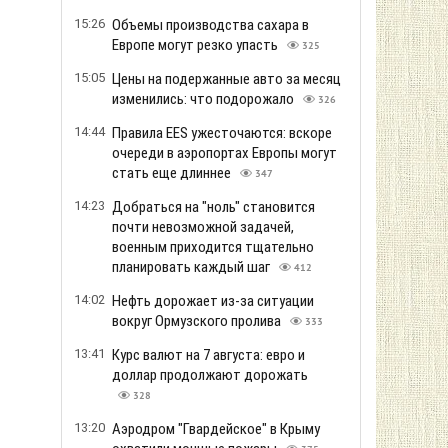
15:26
Объемы производства сахара в
Европе могут резко упасть
325
15:05
Цены на подержанные авто за месяц
изменились: что подорожало
326
14:44
Правила EES ужесточаются: вскоре
очереди в аэропортах Европы могут
стать еще длиннее
347
14:23
Добраться на "ноль" становится
почти невозможной задачей,
военным приходится тщательно
планировать каждый шаг
412
14:02
Нефть дорожает из-за ситуации
вокруг Ормузского пролива
333
13:41
Курс валют на 7 августа: евро и
доллар продолжают дорожать
328
13:20
Аэродром "Гвардейское" в Крыму