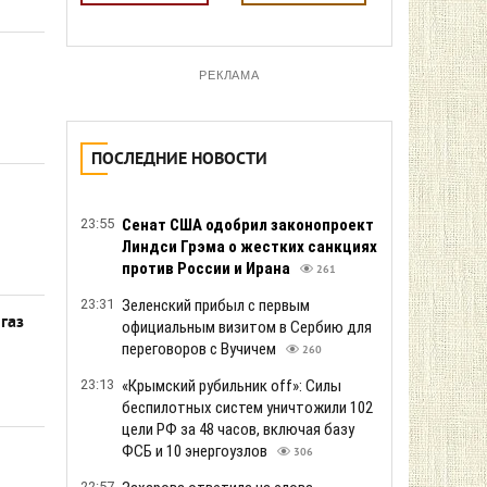
РЕКЛАМА
ПОСЛЕДНИЕ НОВОСТИ
23:55
Сенат США одобрил законопроект
Линдси Грэма о жестких санкциях
против России и Ирана
261
23:31
Зеленский прибыл с первым
газ
официальным визитом в Сербию для
переговоров с Вучичем
260
23:13
«Крымский рубильник off»: Силы
беспилотных систем уничтожили 102
цели РФ за 48 часов, включая базу
ФСБ и 10 энергоузлов
306
22:57