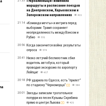
21:33
«Укрзализныця» изменила
ма
маршруты и расписание поездов
на Днепровском, Харьковском и
Запорожском направлениях
411
21:14
«Команда мечты» и интрига перед
выборами: Трамп сохраняет
неопределенность между Вэнсом и
Рубио
331
20:56
Когда закончится война: результаты
опроса
374
20:41
Низко летучий беспилотник сбил
водитель автобуса, который
проводил экскурсию по аэропорту
Лейпциг
617
20:18
РФ ударила по Одессе, есть "прилет"
по стадиону "Черноморца"
384
ла
20:01
Звезды записали трогательное
попурри из песен Кузьмы Скрябина
прямо в центре Львова
421