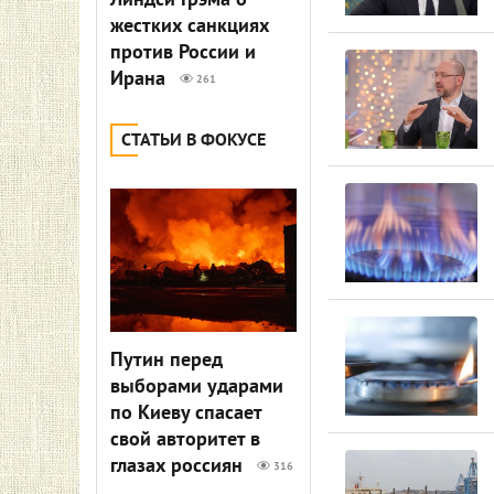
Линдси Грэма о
жестких санкциях
против России и
Ирана
261
СТАТЬИ В ФОКУСЕ
Путин перед
выборами ударами
по Киеву спасает
свой авторитет в
глазах россиян
316