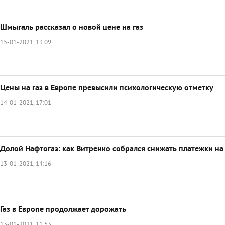
Шмыгаль рассказал о новой цене на газ
15-01-2021, 13:09
Цены на газ в Европе превысили психологическую отметку
14-01-2021, 17:01
Долой Нафтогаз: как Витренко собрался снижать платежки на 
13-01-2021, 14:16
Газ в Европе продолжает дорожать