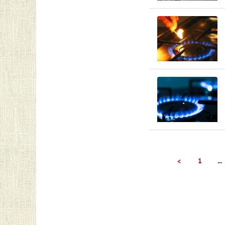
1
...
<