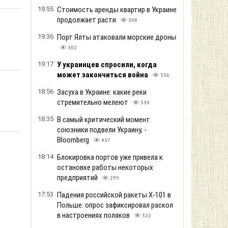
19:55
Стоимость аренды квартир в Украине
продолжает расти
308
19:36
Порт Ялты атаковали морские дроны
302
19:17
У украинцев спросили, когда
может закончиться война
336
18:56
Засуха в Украине: какие реки
стремительно мелеют
334
18:35
В самый критический момент
союзники подвели Украину, -
Bloomberg
437
18:14
Блокировка портов уже привела к
остановке работы некоторых
предприятий
299
17:53
Падения российской ракеты Х-101 в
Польше: опрос зафиксировал раскол
в настроениях поляков
322