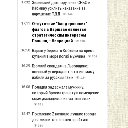
17:32
Зеленский дал поручение СНБО и
Кабмину усилить наказание за
нарушение ПДД
344
17:11
Отсутствие "бандеровских"
флагов в Варшаве является
стратегическим интересом
Польши, - Навроцкий
308
16:50
Взрыв у берега: в Коблево во время
купания в море погиб мужчина
304
16:29
Громкий скандал на Львовщине:
военный утверждает, что его маму
избили за русский язык
1.5т
16:08
Полиция задержала мужчину,
который бросил гранату в помещение
коммунальщиков из-за платежек
321
15:47
Поколение Z назвало лучшие города
для жизни: кто вошел в рейтинг
330