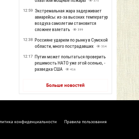
охватили мощные пожары
375
12:59
Экстремальная жара задерживает
авиарейсы: из-за высоких температур
воздуха самолетам становится
сложнее взлетать
399
12:38
Россияне ударили по рынку в Сумской
области, много пострадавших
354
12:17
Путин может попытаться проверить
решимость НАТО уже этой осенью, -
разведка США
416
Больше новостей
литика конфиденциальности
Правила пользования