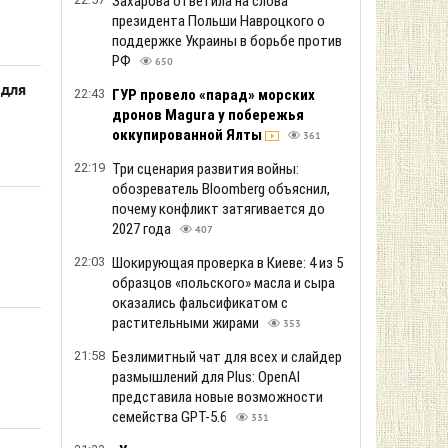
Захарова ответила на слова
президента Польши Навроцкого о
поддержке Украины в борьбе против
РФ
650
 для
22:43
ГУР провело «парад» морских
дронов Magura у побережья
оккупированной Ялты
361
22:19
Три сценария развития войны:
обозреватель Bloomberg объяснил,
почему конфликт затягивается до
2027 года
407
22:03
Шокирующая проверка в Киеве: 4 из 5
образцов «польского» масла и сыра
оказались фальсификатом с
растительными жирами
353
21:58
Безлимитный чат для всех и слайдер
размышлений для Plus: OpenAI
представила новые возможности
семейства GPT-5.6
331