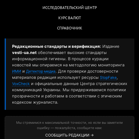
ИССЛЕДОВАТЕЛЬСКИЙ ЦЕНТР
КУРС ВАЛЮТ
СПРАВОЧНИК
Редакционные стандарты и верификация:
Издание
vesti-ua.net
обеспечивает высокие стандарты
информационной гигиены. В процессе курации
новостей мы опираемся на методологию мониторинга
и
. Для проверки достоверности
ИМИ
Детектор медиа
материалов редакция использует ресурсы
,
StopFake
и официальные данные Центра стратегических
VoxCheck
коммуникаций Украины. Мы придерживаемся политики
прозрачности и работаем в соответствии с этическим
кодексом журналиста.
Мы стремимся к максимальной точности, но если вы заметили
ошибку — пожалуйста, сообщите нам:
СООБЩИТЬ РЕДАКЦИИ →