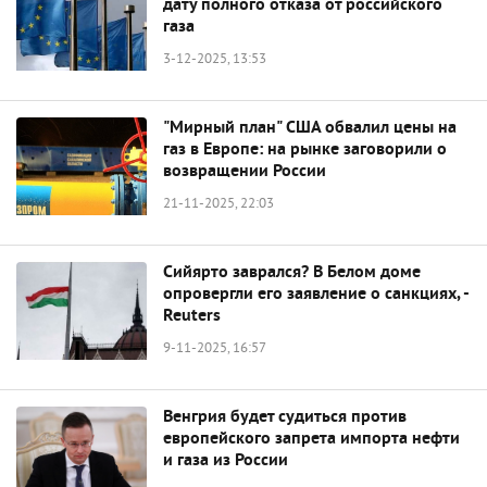
дату полного отказа от российского
газа
3-12-2025, 13:53
"Мирный план" США обвалил цены на
газ в Европе: на рынке заговорили о
возвращении России
21-11-2025, 22:03
Сийярто заврался? В Белом доме
опровергли его заявление о санкциях, -
Reuters
9-11-2025, 16:57
Венгрия будет судиться против
европейского запрета импорта нефти
и газа из России