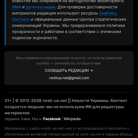
новостей мы опираемся на методологию мониторинга
и
. Для проверки достоверности
ИМИ
Детектор медиа
материалов редакция использует ресурсы
,
StopFake
и официальные данные Центра стратегических
VoxCheck
коммуникаций Украины. Мы придерживаемся политики
прозрачности и работаем в соответствии с этическим
кодексом журналиста.
Мы стремимся к максимальной точности, но если вы заметили
ошибку — пожалуйста, сообщите нам:
СООБЩИТЬ РЕДАКЦИИ →
vestiua.net@gmail.com
21+ | © 2012-2026 vesti-ua.net || Новости Украины. Контент
создается людьми: мы не используем ИИ для редактуры
материалов.
Украина. Киев. Мы в:
Facebook
|
Wikipedia
Материалы с сайта «vesti-ua.net» могут использоваться бесплатно с
обязательной активной гиперссылкой на vesti-ua.net в первом абзаце.