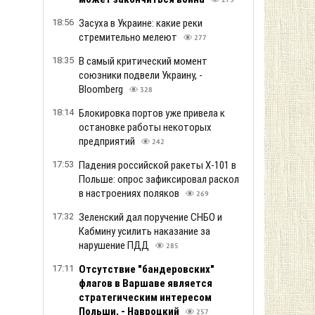
273
18:56
Засуха в Украине: какие реки
стремительно мелеют
277
18:35
В самый критический момент
союзники подвели Украину, -
Bloomberg
328
18:14
Блокировка портов уже привела к
остановке работы некоторых
предприятий
242
17:53
Падения российской ракеты Х-101 в
Польше: опрос зафиксировал раскол
в настроениях поляков
269
17:32
Зеленский дал поручение СНБО и
Кабмину усилить наказание за
нарушение ПДД
285
17:11
Отсутствие "бандеровских"
флагов в Варшаве является
стратегическим интересом
Польши, - Навроцкий
257