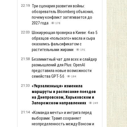
22:19
Три сценария развития войны:
обозреватель Bloomberg объяснил,
почему конфликт затягивается до
2027 года
178
22:03
Шокирующая проверка в Киеве: 4 из 5
образцов «польского» масла и сыра
оказались фальсификатом с
растительными жирами
191
21:58
Безлимитный чат для всех и слайдер
размышлений для Plus: OpenAI
представила новые возможности
семейства GPT-5.6
184
21:33
«Укрзализныця» изменила
маршруты и расписание поездов
на Днепровском, Харьковском и
Запорожском направлениях
249
21:14
«Команда мечты» и интрига перед
выборами: Трамп сохраняет
неопределенность между Вэнсом и