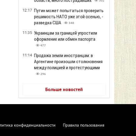
области, много пострадавших
302
12:17
Путин может попытаться проверить
решимость НАТО уже этой осенью, -
разведка США
348
11:35
Украинцам за границей упростили
оформление или обмен паспорта
477
11:14
Продажа земли иностранцам: в
Аргентине произошли столкновения
между полицией и протестующими
296
Больше новостей
литика конфиденциальности
Правила пользования