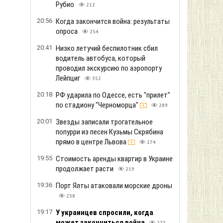
Рубио
212
20:56
Когда закончится война: результаты
опроса
254
20:41
Низко летучий беспилотник сбил
водитель автобуса, который
проводил экскурсию по аэропорту
Лейпциг
352
20:18
РФ ударила по Одессе, есть "прилет"
по стадиону "Черноморца"
289
20:01
Звезды записали трогательное
попурри из песен Кузьмы Скрябина
прямо в центре Львова
274
19:55
Стоимость аренды квартир в Украине
продолжает расти
219
19:36
Порт Ялты атаковали морские дроны
238
19:17
У украинцев спросили, когда
может закончиться война