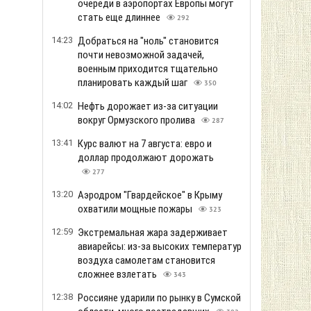
очереди в аэропортах Европы могут
стать еще длиннее
292
14:23
Добраться на "ноль" становится
почти невозможной задачей,
военным приходится тщательно
планировать каждый шаг
350
14:02
Нефть дорожает из-за ситуации
вокруг Ормузского пролива
287
13:41
Курс валют на 7 августа: евро и
доллар продолжают дорожать
277
13:20
Аэродром "Гвардейское" в Крыму
охватили мощные пожары
323
12:59
Экстремальная жара задерживает
авиарейсы: из-за высоких температур
воздуха самолетам становится
сложнее взлетать
343
12:38
Россияне ударили по рынку в Сумской