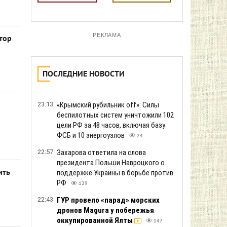
РЕКЛАМА
атор
ПОСЛЕДНИЕ НОВОСТИ
23:13
«Крымский рубильник off»: Силы
беспилотных систем уничтожили 102
цели РФ за 48 часов, включая базу
ФСБ и 10 энергоузлов
24
22:57
Захарова ответила на слова
президента Польши Навроцкого о
ить
поддержке Украины в борьбе против
РФ
129
22:43
ГУР провело «парад» морских
дронов Magura у побережья
оккупированной Ялты
147