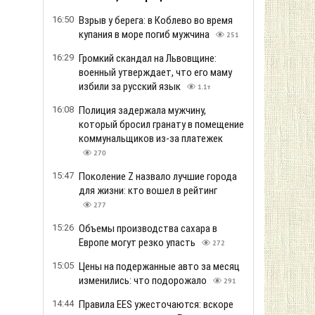
16:50
Взрыв у берега: в Коблево во время
купания в море погиб мужчина
251
16:29
Громкий скандал на Львовщине:
военный утверждает, что его маму
избили за русский язык
1.1т
16:08
Полиция задержала мужчину,
который бросил гранату в помещение
коммунальщиков из-за платежек
270
15:47
Поколение Z назвало лучшие города
для жизни: кто вошел в рейтинг
277
15:26
Объемы производства сахара в
Европе могут резко упасть
272
15:05
Цены на подержанные авто за месяц
изменились: что подорожало
291
14:44
Правила EES ужесточаются: вскоре