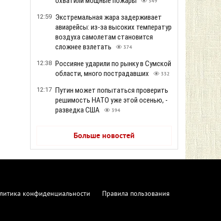
охватили мощные пожары
349
12:59
Экстремальная жара задерживает
авиарейсы: из-за высоких температур
воздуха самолетам становится
сложнее взлетать
374
12:38
Россияне ударили по рынку в Сумской
области, много пострадавших
332
12:17
Путин может попытаться проверить
решимость НАТО уже этой осенью, -
разведка США
394
Больше новостей
литика конфиденциальности
Правила пользования