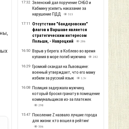
17:32
Зеленский дал поручение СНБО и
Кабмину усилить наказание за
нарушение ПДД
315
17:11
Отсутствие "бандеровских"
флагов в Варшаве является
ны,
стратегическим интересом
Польши, - Навроцкий
286
ных
16:50
Взрыв у берега: в Коблево во время
купания в море погиб мужчина
282
16:29
Громкий скандал на Львовщине:
военный утверждает, что его маму
избили за русский язык
1.3т
16:08
Полиция задержала мужчину,
который бросил гранату в помещение
коммунальщиков из-за платежек
298
15:47
Поколение Z назвало лучшие города
для жизни: кто вошел в рейтинг
306