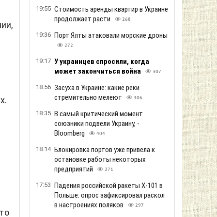
19:55
Стоимость аренды квартир в Украине
продолжает расти
268
ии,
19:36
Порт Ялты атаковали морские дроны
272
19:17
У украинцев спросили, когда
может закончиться война
307
18:56
Засуха в Украине: какие реки
стремительно мелеют
х.
306
18:35
В самый критический момент
союзники подвели Украину, -
Bloomberg
404
18:14
Блокировка портов уже привела к
остановке работы некоторых
предприятий
271
17:53
Падения российской ракеты Х-101 в
Польше: опрос зафиксировал раскол
в настроениях поляков
297
то