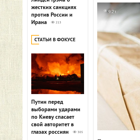
Линдси Грэма о
жестких санкциях
9.2т
против России и
Ирана
213
СТАТЬИ В ФОКУСЕ
Путин перед
выборами ударами
по Киеву спасает
свой авторитет в
глазах россиян
305