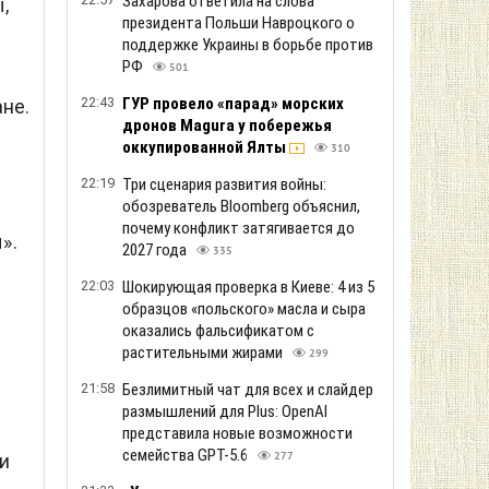
Захарова ответила на слова
,
президента Польши Навроцкого о
поддержке Украины в борьбе против
РФ
501
22:43
ГУР провело «парад» морских
не.
дронов Magura у побережья
оккупированной Ялты
310
22:19
Три сценария развития войны:
обозреватель Bloomberg объяснил,
почему конфликт затягивается до
».
2027 года
335
22:03
Шокирующая проверка в Киеве: 4 из 5
образцов «польского» масла и сыра
оказались фальсификатом с
растительными жирами
299
21:58
Безлимитный чат для всех и слайдер
размышлений для Plus: OpenAI
представила новые возможности
семейства GPT-5.6
ми
277