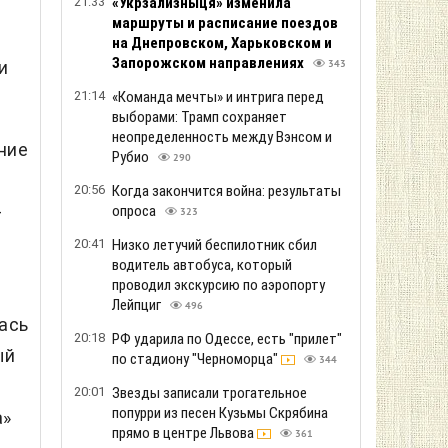
21:33
«Укрзализныця» изменила
маршруты и расписание поездов
на Днепровском, Харьковском и
Запорожском направлениях
и
343
21:14
«Команда мечты» и интрига перед
выборами: Трамп сохраняет
неопределенность между Вэнсом и
ние
Рубио
290
20:56
Когда закончится война: результаты
-
опроса
323
20:41
Низко летучий беспилотник сбил
водитель автобуса, который
проводил экскурсию по аэропорту
Лейпциг
496
ась
20:18
РФ ударила по Одессе, есть "прилет"
ый
по стадиону "Черноморца"
344
20:01
Звезды записали трогательное
попурри из песен Кузьмы Скрябина
а»
прямо в центре Львова
361