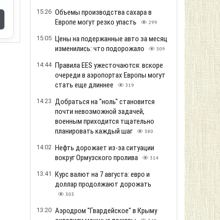
15:26
Объемы производства сахара в
Европе могут резко упасть
299
15:05
Цены на подержанные авто за месяц
изменились: что подорожало
309
14:44
Правила EES ужесточаются: вскоре
очереди в аэропортах Европы могут
стать еще длиннее
319
14:23
Добраться на "ноль" становится
почти невозможной задачей,
военным приходится тщательно
планировать каждый шаг
380
14:02
Нефть дорожает из-за ситуации
вокруг Ормузского пролива
314
13:41
Курс валют на 7 августа: евро и
доллар продолжают дорожать
303
13:20
Аэродром "Гвардейское" в Крыму