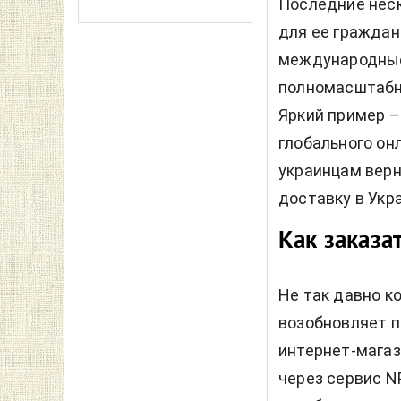
Последние неск
для ее граждан
международные
полномасштабно
Яркий пример –
глобального онл
украинцам вер
доставку в Укр
Как заказат
Не так давно к
возобновляет п
интернет-магаз
через сервис N