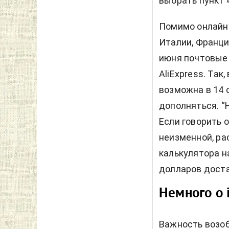
выбрать пункт «
Помимо онлайн-
Италии, Франци
июня почтовые 
AliExpress. Так
возможна в 14 
дополняться. “
Если говорить 
неизменной, ра
калькулятора на
долларов доста
Немного о 
Важность возоб