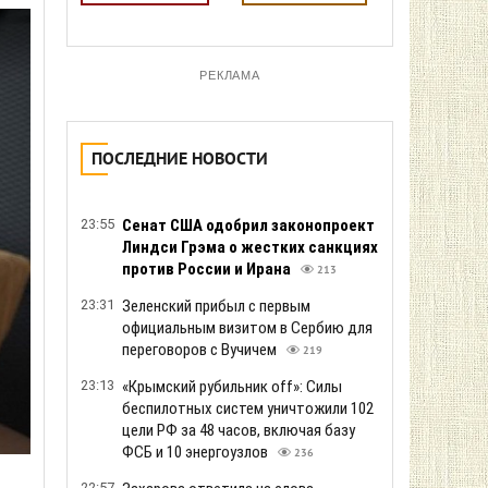
РЕКЛАМА
ПОСЛЕДНИЕ НОВОСТИ
23:55
Сенат США одобрил законопроект
Линдси Грэма о жестких санкциях
против России и Ирана
213
23:31
Зеленский прибыл с первым
официальным визитом в Сербию для
переговоров с Вучичем
219
23:13
«Крымский рубильник off»: Силы
беспилотных систем уничтожили 102
цели РФ за 48 часов, включая базу
ФСБ и 10 энергоузлов
236
22:57