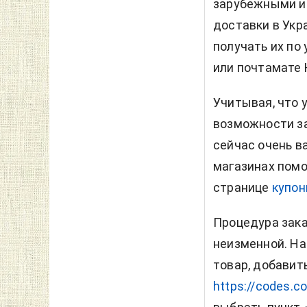
зарубежными ин
доставки в Укр
получать их по
или почтамате 
Учитывая, что 
возможности з
сейчас очень в
магазинах помо
странице
купон
Процедура зака
неизменной. На
товар, добавить
https://codes.c