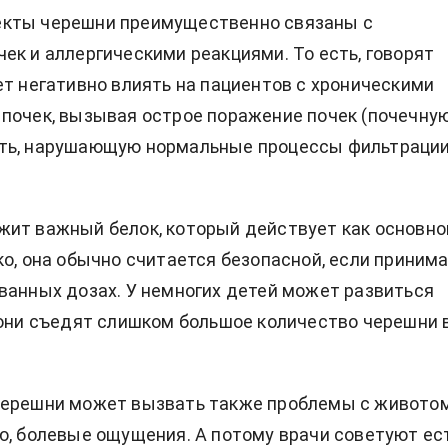
кты черешни преимущественно связаны с
ек и аллергическими реакциями. То есть, говорят
ет негативно влиять на пациентов с хроническими
почек, вызывая острое поражение почек (почечну
ть, нарушающую нормальные процессы фильтраци
ит важный белок, который действует как основно
ко, она обычно считается безопасной, если приним
ванных дозах. У немногих детей может развиться
 они съедят слишком большое количество черешни 
черешни может вызвать также проблемы с животом
ю, болевые ощущения. А потому врачи советуют ес