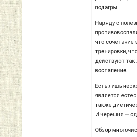
подагры.
Наряду с поле
противовоспал
что сочетание 
тренировки, чт
действуют так 
воспаление.
Есть лишь неск
является есте
также диетичес
И черешня — одн
Обзор многочис