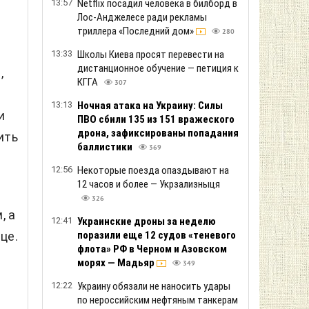
13:57
Netflix посадил человека в билборд в
Лос-Анджелесе ради рекламы
триллера «Последний дом»
280
13:33
Школы Киева просят перевести на
дистанционное обучение — петиция к
,
КГГА
307
13:13
Ночная атака на Украину: Силы
и
ПВО сбили 135 из 151 вражеского
дрона, зафиксированы попадания
ить
баллистики
369
12:56
Некоторые поезда опаздывают на
12 часов и более — Укрзализныця
326
, а
12:41
Украинские дроны за неделю
поразили еще 12 судов «теневого
це.
флота» РФ в Черном и Азовском
морях — Мадьяр
349
12:22
Украину обязали не наносить удары
по нероссийским нефтяным танкерам