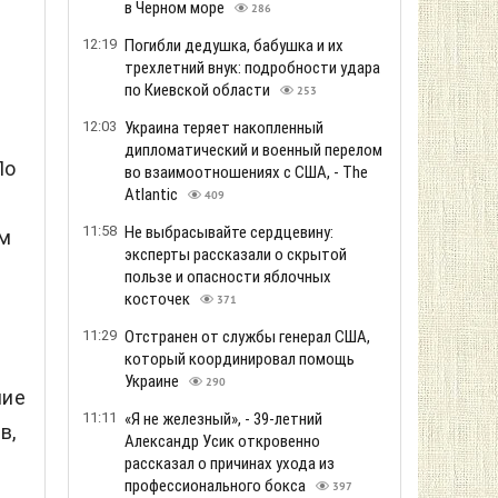
в Черном море
286
12:19
Погибли дедушка, бабушка и их
трехлетний внук: подробности удара
по Киевской области
253
12:03
Украина теряет накопленный
дипломатический и военный перелом
По
во взаимоотношениях с США, - The
Atlantic
409
11:58
Не выбрасывайте сердцевину:
ем
эксперты рассказали о скрытой
пользе и опасности яблочных
косточек
371
11:29
Отстранен от службы генерал США,
который координировал помощь
Украине
290
ние
11:11
«Я не железный», - 39-летний
в,
Александр Усик откровенно
рассказал о причинах ухода из
профессионального бокса
397