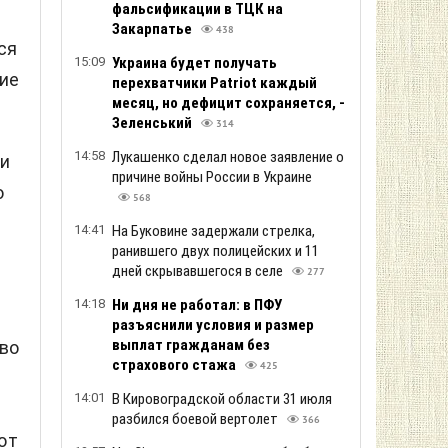
фальсификации в ТЦК на
Закарпатье
438
ся
15:09
Украина будет получать
ие
перехватчики Patriot каждый
месяц, но дефицит сохраняется, -
Зеленський
314
14:58
Лукашенко сделал новое заявление о
ли
причине войны России в Украине
о
568
14:41
На Буковине задержали стрелка,
ранившего двух полицейских и 11
дней скрывавшегося в селе
277
14:18
Ни дня не работал: в ПФУ
разъяснили условия и размер
выплат гражданам без
тво
страхового стажа
425
14:01
В Кировоградской области 31 июля
разбился боевой вертолет
366
от