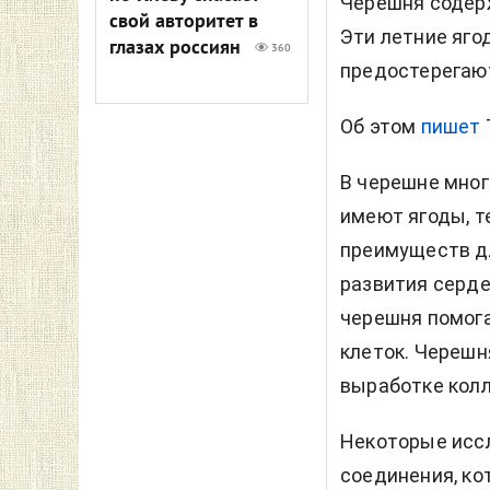
Черешня содерж
свой авторитет в
Эти летние яго
глазах россиян
360
предостерегают
Об этом
пишет
В черешне мног
имеют ягоды, т
преимуществ дл
развития серде
черешня помог
клеток. Черешн
выработке колл
Некоторые исс
соединения, ко