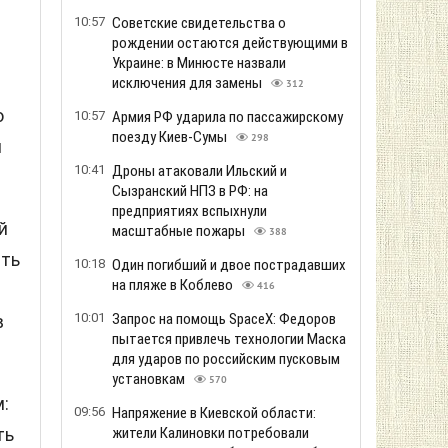
10:57
Советские свидетельства о
рождении остаются действующими в
Украине: в Минюсте назвали
исключения для замены
312
ю
10:57
Армия РФ ударила по пассажирскому
поезду Киев-Сумы
298
и
10:41
Дроны атаковали Ильский и
Сызранский НПЗ в РФ: на
предприятиях вспыхнули
й
масштабные пожары
388
ать
10:18
Один погибший и двое пострадавших
на пляже в Коблево
416
10:01
Запрос на помощь SpaceX: Федоров
в
пытается привлечь технологии Маска
для ударов по российским пусковым
установкам
570
:
09:56
Напряжение в Киевской области:
жители Калиновки потребовали
ть