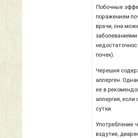
Побочные эффе
поражением поч
врачи, она мож
заболеваниями 
недостаточнос
почек).
Черешня содерж
аллерген. Одна
ее в рекомендо
аллергия, если
сутки.
Употребление 
вздутие, диаре