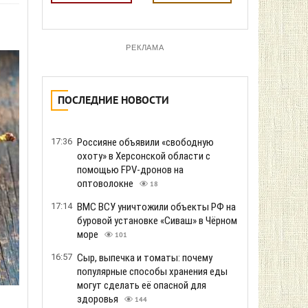
РЕКЛАМА
ПОСЛЕДНИЕ НОВОСТИ
17:36
Россияне объявили «свободную
охоту» в Херсонской области с
помощью FPV-дронов на
оптоволокне
18
17:14
ВМС ВСУ уничтожили объекты РФ на
буровой установке «Сиваш» в Чёрном
море
101
16:57
Сыр, выпечка и томаты: почему
популярные способы хранения еды
могут сделать её опасной для
здоровья
144