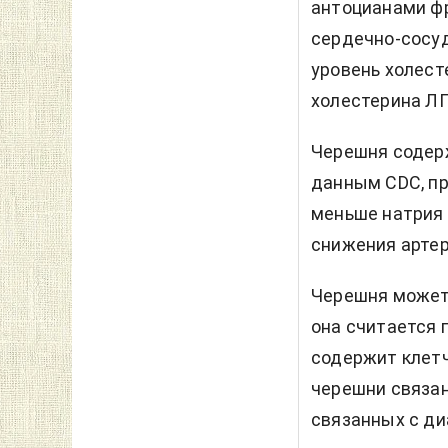
антоцианами фр
сердечно-сосуд
уровень холест
холестерина ЛП
Черешня содерж
данным CDC, пр
меньше натрия 
снижения артер
Черешня может 
она считается 
содержит клетч
черешни связан
связанных с ди