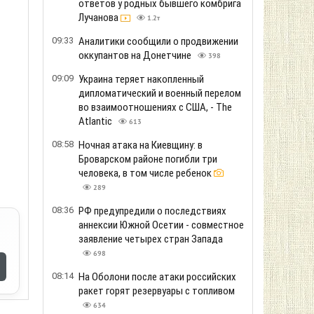
ответов у родных бывшего комбрига
Лучанова
1.2т
09:33
Аналитики сообщили о продвижении
оккупантов на Донетчине
398
09:09
Украина теряет накопленный
дипломатический и военный перелом
во взаимоотношениях с США, - The
Atlantic
613
08:58
Ночная атака на Киевщину: в
Броварском районе погибли три
человека, в том числе ребенок
289
08:36
РФ предупредили о последствиях
аннексии Южной Осетии - совместное
заявление четырех стран Запада
698
08:14
На Оболони после атаки российских
ракет горят резервуары с топливом
634