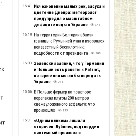
.
16:41
Исчезновение малых рек, засуха и
цветение Днепра: метеоролог
предупредил о масштабном
дефиците воды в Украине
148
16:19
На территории Болгарии вблизи
границы с Румынией упал и взорвался
неизвестный беспилотник:
подробности от президента
205
16:03
Зеленский заяв ил, что у Германии
ск
и Польши есть ракеты к Patriot,
которые они могли бы передать
Украине
251
15:56
В Польше фермер на тракторе
ет
перепахал плугом 200 метров
свежеуложенного асфальта: что
произошло
833
15:31
«Одним кликом» лишали
ит
отсрочек: Лубинец подтвердил
и
системный произвол и