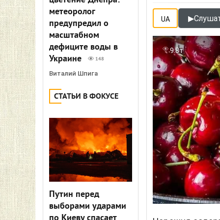
цветение Днепра:
метеоролог
▶
Слушат
UA
предупредил о
масштабном
дефиците воды в
9.8т
Украине
148
Виталий Шпига
СТАТЬИ В ФОКУСЕ
Путин перед
выборами ударами
по Киеву спасает