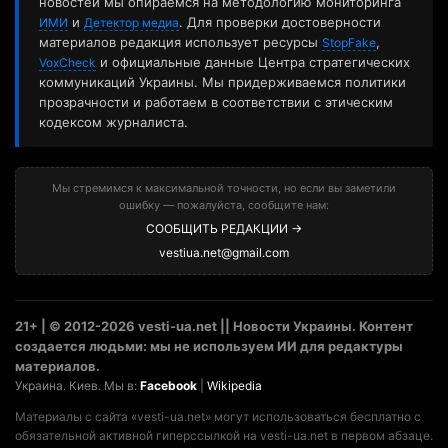
новостей мы опираемся на методологию мониторинга
и
. Для проверки достоверности
ИМИ
Детектор медиа
материалов редакция использует ресурсы
,
StopFake
и официальные данные Центра стратегических
VoxCheck
коммуникаций Украины. Мы придерживаемся политики
прозрачности и работаем в соответствии с этическим
кодексом журналиста.
Мы стремимся к максимальной точности, но если вы заметили
ошибку — пожалуйста, сообщите нам:
СООБЩИТЬ РЕДАКЦИИ →
vestiua.net@gmail.com
21+ | © 2012-2026 vesti-ua.net || Новости Украины. Контент
создается людьми: мы не используем ИИ для редактуры
материалов.
Украина. Киев. Мы в:
Facebook
|
Wikipedia
Материалы с сайта «vesti-ua.net» могут использоваться бесплатно с
обязательной активной гиперссылкой на vesti-ua.net в первом абзаце.