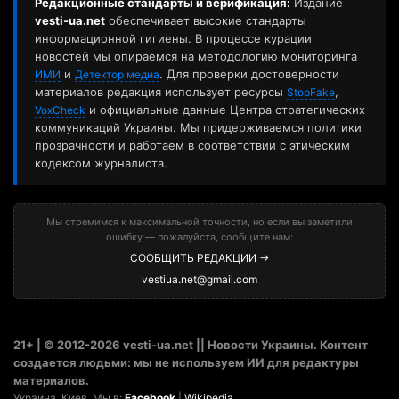
Редакционные стандарты и верификация:
Издание
vesti-ua.net
обеспечивает высокие стандарты
информационной гигиены. В процессе курации
новостей мы опираемся на методологию мониторинга
и
. Для проверки достоверности
ИМИ
Детектор медиа
материалов редакция использует ресурсы
,
StopFake
и официальные данные Центра стратегических
VoxCheck
коммуникаций Украины. Мы придерживаемся политики
прозрачности и работаем в соответствии с этическим
кодексом журналиста.
Мы стремимся к максимальной точности, но если вы заметили
ошибку — пожалуйста, сообщите нам:
СООБЩИТЬ РЕДАКЦИИ →
vestiua.net@gmail.com
21+ | © 2012-2026 vesti-ua.net || Новости Украины. Контент
создается людьми: мы не используем ИИ для редактуры
материалов.
Украина. Киев. Мы в:
Facebook
|
Wikipedia